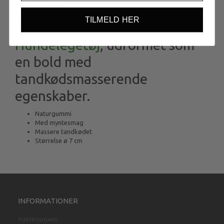
BESKRIVELSE
TILMELD HER
Hundelegetøj
, udformet som
en bold med
tandkødsmasserende
egenskaber.
Naturgummi
Med myntesmag
Massere tandkødet
Størrelse ø 7 cm
INFORMATIONER
FORTROLIGHED