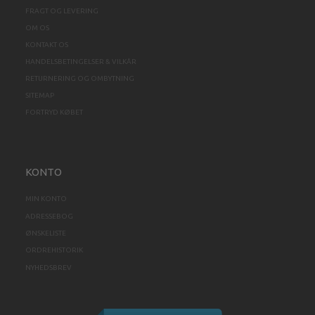
FRAGT OG LEVERING
OM OS
KONTAKT OS
HANDELSBETINGELSER & VILKÅR
RETURNERING OG OMBYTNING
SITEMAP
FORTRYD KØBET
KONTO
MIN KONTO
ADRESSEBOG
ØNSKELISTE
ORDREHISTORIK
NYHEDSBREV