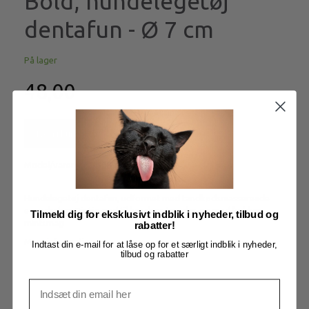
Bold, hundelegetøj
dentafun - Ø 7 cm
På lager
48,00
Læg i kurv
Model/varenr.:
tx3289
Hundelegetøj dentafun, udformet med tandkødsmasserende
egenskaber. Rigtig god til hundens tænder, og med lækker
Tilmeld dig for eksklusivt indblik i nyheder, tilbud og
mintsmag
rabatter!
Mere information
Indtast din e-mail for at låse op for et særligt indblik i nyheder,
tilbud og rabatter