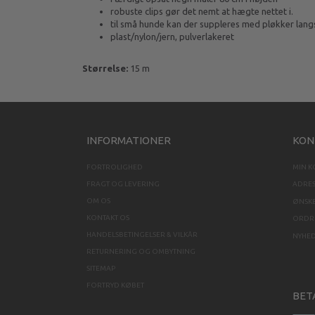
robuste clips gør det nemt at hægte nettet i.
til små hunde kan der suppleres med pløkker langs
plast/nylon/jern, pulverlakeret
Størrelse:
15 m
INFORMATIONER
KON
FORTROLIGHED
MIN 
FRAGT OG LEVERING
ADRE
OM OS
ØNSKE
KONTAKT OS
ORDRE
HANDELSBETINGELSER & VILKÅR
NYHE
RETURNERING OG OMBYTNING
SITEMAP
FORTRYD KØBET
BET