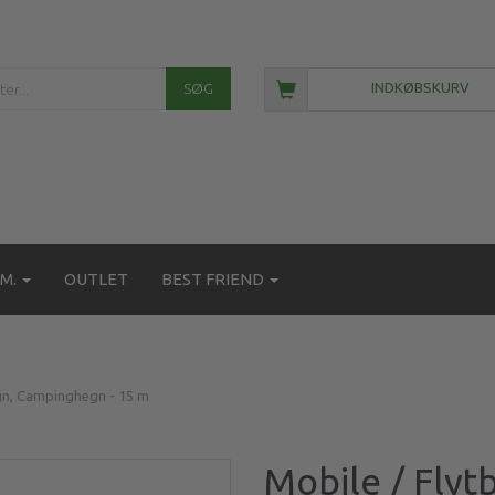
SØG
INDKØBSKURV
M.
OUTLET
BEST FRIEND
egn, Campinghegn - 15 m
Mobile / Flyt