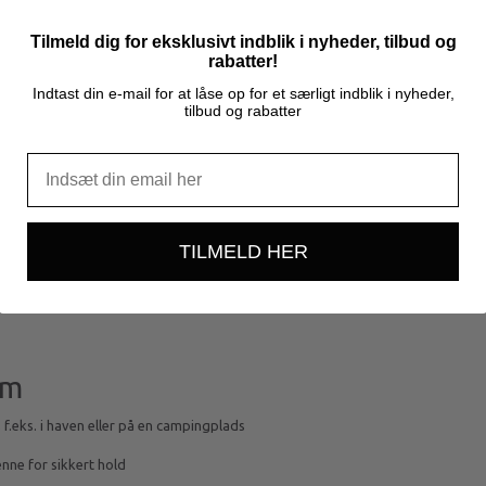
Tilmeld dig for eksklusivt indblik i nyheder, tilbud og
rabatter!
Indtast din e-mail for at låse op for et særligt indblik i nyheder,
tilbud og rabatter
TILMELD HER
 m
, f.eks. i haven eller på en campingplads
nne for sikkert hold