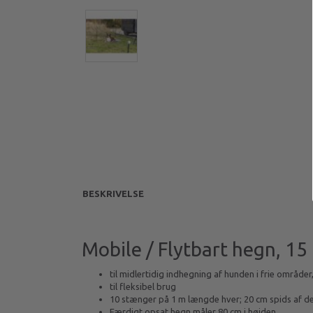
BESKRIVELSE
Mobile / Flytbart hegn, 15
til midlertidig indhegning af hunden i frie områder
til fleksibel brug
10 stænger på 1 m længde hver; 20 cm spids af de
Færdigt opsat hegn måler 80 cm i højden