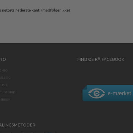
 nettets nederste kant. (medfølger ikke)
TO
FIND OS PÅ FACEBOOK
KONTO
SSEBOG
LISTE
HISTORIK
DSBREV
ALINGSMETODER