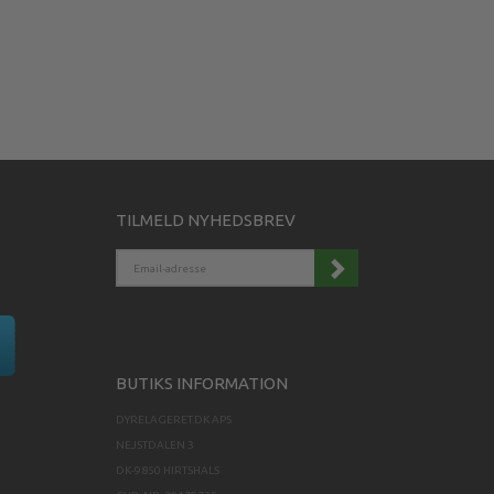
TILMELD NYHEDSBREV
EMAIL-
ADRESSE
BUTIKS INFORMATION
DYRELAGERET.DK APS
NEJSTDALEN 3
DK-9850 HIRTSHALS