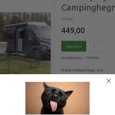
Campinghegn
På lager
449,00
Læg i kurv
Model/varenr.:
TX39539
Mobile / Flytbart hegn, 15 m
Mere information