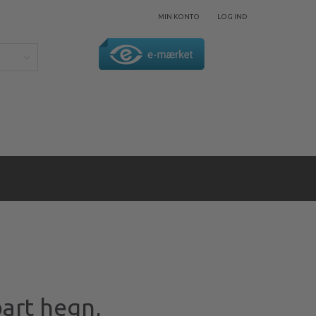
MIN KONTO
LOG IND
bart hegn,