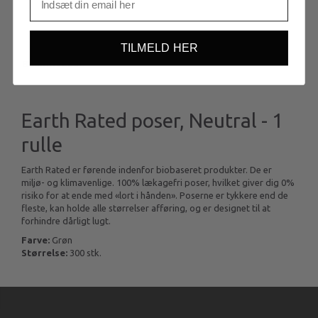
TILMELD HER
BESKRIVELSE
Earth Rated poser, Neutral - 1
rulle
Earth Rated er førende indenfor biobaseret produkter. De er
miljø- og klimavenlige. 100% lækagefri poser, hvilket giver dig 0%
risiko for at ende med «lort i hånden». Poserne er tykkere end de
fleste, kan holde alle størrelser afføring, og er designet til at
forhindre dårligt lugt.
Farve:
Grøn
Størrelse:
300 stk.