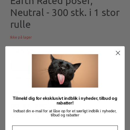
Earth Rated poser,
Neutral - 300 stk. i 1 stor
rulle
Ikke på lager
125,00
Få besked når produktet kommer igen
Model/varenr.:
LU5116
Earth Rated poser, Neutral - 1 rulle
Tilmeld dig for eksklusivt indblik i nyheder, tilbud og
poser lavet af
rabatter!
Indtast din e-mail for at låse op for et særligt indblik i nyheder,
genbrugsmaterialer
tilbud og rabatter
Mere information