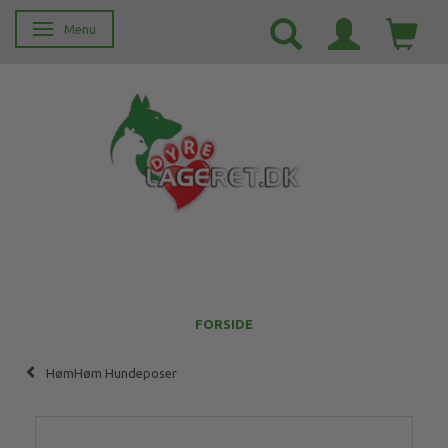
Menu
Skifte navigation
FORSIDE
HømHøm Hundeposer