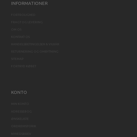
INFORMATIONER
FORTROLIGHED
FRAGT OG LEVERING
OM OS
KONTAKT OS
HANDELSBETINGELSER & VILKÅR
RETURNERING OG OMBYTNING
SITEMAP
FORTRYD KØBET
KONTO
MIN KONTO
ADRESSEBOG
ØNSKELISTE
ORDREHISTORIK
NYHEDSBREV