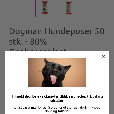
Dogman Hundeposer 50
stk. - 80%
Genbrugsplast
På lager
19,00
Læg i kurv
Tilmeld dig for eksklusivt indblik i nyheder, tilbud og
rabatter!
Model/varenr.:
Dog7386
Indtast din e-mail for at låse op for et særligt indblik i nyheder,
tilbud og rabatter