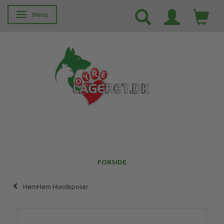
Menu
Skifte navigation
FORSIDE
HømHøm Hundeposer