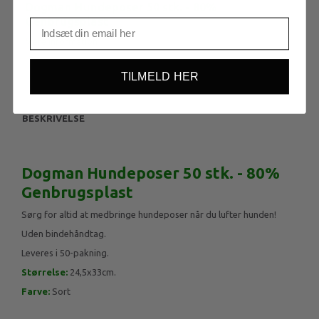
Dogman Hundeposer 50 stk. - 80%
Genbrugsplast
Mere information
TILMELD HER
BESKRIVELSE
Dogman Hundeposer 50 stk. - 80%
Genbrugsplast
Sørg for altid at medbringe hundeposer når du lufter hunden!
Uden bindehåndtag.
Leveres i 50-pakning.
Størrelse:
24,5x33cm.
Farve:
Sort