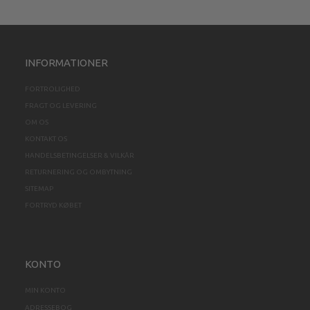
INFORMATIONER
FORTROLIGHED
FRAGT OG LEVERING
OM OS
KONTAKT OS
HANDELSBETINGELSER & VILKÅR
RETURNERING OG OMBYTNING
SITEMAP
FORTRYD KØBET
KONTO
MIN KONTO
ADRESSEBOG