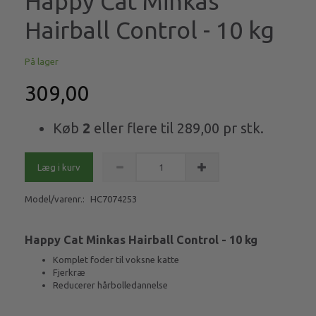
Happy Cat Minkas
Hairball Control - 10 kg
På lager
309,00
Køb
2
eller flere til
289,00
pr stk.
Læg i kurv
Model/varenr.:
HC7074253
Happy Cat Minkas Hairball Control - 10 kg
Komplet foder til voksne katte
Fjerkræ
Reducerer hårbolledannelse