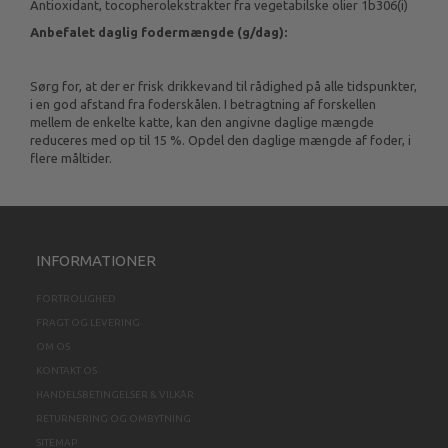
Antioxidant, tocopherolekstrakter fra vegetabilske olier 1b306(i)
Anbefalet daglig fodermængde (g/dag):
Sørg for, at der er frisk drikkevand til rådighed på alle tidspunkter,
i en god afstand fra foderskålen. I betragtning af forskellen
mellem de enkelte katte, kan den angivne daglige mængde
reduceres med op til 15 %. Opdel den daglige mængde af foder, i
flere måltider.
INFORMATIONER
FORTROLIGHED
FRAGT OG LEVERING
OM OS
KONTAKT OS
HANDELSBETINGELSER & VILKÅR
RETURNERING OG OMBYTNING
SITEMAP