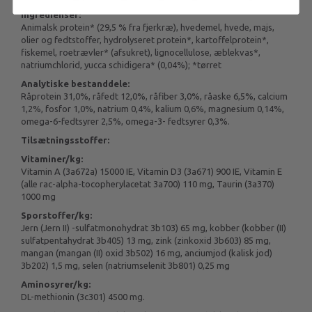
Ingredienser:
Animalsk protein* (29,5 % fra fjerkræ), hvedemel, hvede, majs,
olier og fedtstoffer, hydrolyseret protein*, kartoffelprotein*,
fiskemel, roetrævler* (afsukret), lignocellulose, æblekvas*,
natriumchlorid, yucca schidigera* (0,04%); *tørret
Analytiske bestanddele:
Råprotein 31,0%, råfedt 12,0%, råfiber 3,0%, råaske 6,5%, calcium
1,2%, fosfor 1,0%, natrium 0,4%, kalium 0,6%, magnesium 0,14%,
omega-6-fedtsyrer 2,5%, omega-3- fedtsyrer 0,3%.
Tilsætningsstoffer:
Vitaminer/kg:
Vitamin A (3a672a) 15000 IE, Vitamin D3 (3a671) 900 IE, Vitamin E
(alle rac-alpha-tocopherylacetat 3a700) 110 mg, Taurin (3a370)
1000 mg
Sporstoffer/kg:
Jern (Jern II) -sulfatmonohydrat 3b103) 65 mg, kobber (kobber (II)
sulfatpentahydrat 3b405) 13 mg, zink (zinkoxid 3b603) 85 mg,
mangan (mangan (II) oxid 3b502) 16 mg, anciumjod (kalisk jod)
3b202) 1,5 mg, selen (natriumselenit 3b801) 0,25 mg
Aminosyrer/kg:
DL-methionin (3c301) 4500 mg.