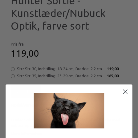
Hunter Softie -
Kunstlæder/Nubuck
Optik, farve sort
Pris fra
119,00
Str.:
Str. 30, Indstilling: 18-24 cm, Bredde: 2,2 cm
119,00
Str.:
Str. 35, Indstilling: 23-29 cm, Bredde: 2,2 cm
165,00
Læg i kurv
Model/varenr.:
h-hb-softie-sort
Hunter Softie - Et moderne hundehalsbånd i kunstlæder med
nubuck optik i farve sort
Mere information