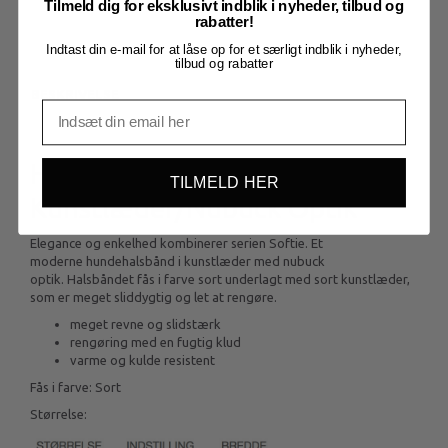
Tilmeld dig for eksklusivt indblik i nyheder, tilbud og
rabatter!
Indtast din e-mail for at låse op for et særligt indblik i nyheder,
tilbud og rabatter
BESKRIVELSE
Hunter Softie -
TILMELD HER
Kunstlæder/Nubuck Optik
Elegance og enkelhed kombinerer serien Softie. Et
moderne hundehalsbånd i kunstlæder med nubuck
optik. Halsbåndet fås i farve sort underlagt med sort kunstlæder,
som er meget sliddygtig og let at rengøre.
meget revne og slidstærk
rengøring med en fugtig klud
varme og kulde resistent
Fås i farve: Sort
Størrelse: