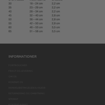
INFORMATIONER
FORTROLIGHED
FRAGT OG LEVERING
OM OS
KONTAKT OS
HANDELSBETINGELSER & VILKÅR
RETURNERING OG OMBYTNING
SITEMAP
FORTRYD KØBET