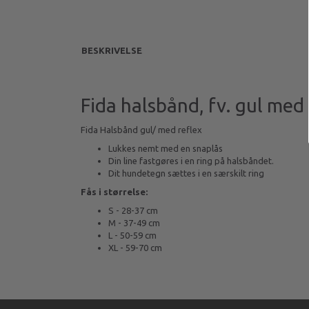
BESKRIVELSE
Fida halsbånd, fv. gul med 
Fida Halsbånd gul/ med reflex
Lukkes nemt med en snaplås
Din line fastgøres i en ring på halsbåndet.
Dit hundetegn sættes i en særskilt ring
Fås i størrelse:
S - 28-37 cm
M - 37-49 cm
L - 50-59 cm
XL - 59-70 cm