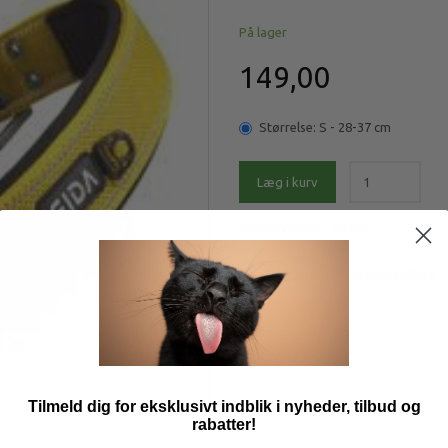
På lager
149,00
Størrelse:
S - 28-37 cm
Læg i kurv
Model/varenr.:
uq326
Fida halsbånd, fv. gul med refleks
Mere information
Tilmeld dig for eksklusivt indblik i nyheder, tilbud og
rabatter!