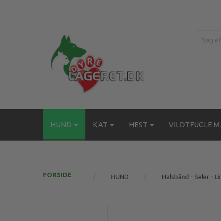
HUND
KAT
HEST
VILDTFUGLE M.
FORSIDE
HUND
Halsbånd - Seler - Li