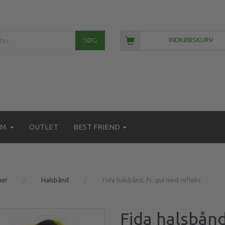
SØG
INDKØBSKURV
M.
OUTLET
BEST FRIEND
ner
Halsbånd
Fida halsbånd, fv. gul med refleks
Fida halsbånd