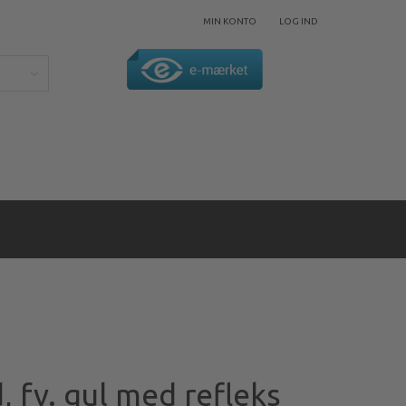
MIN KONTO
LOG IND
, fv. gul med refleks