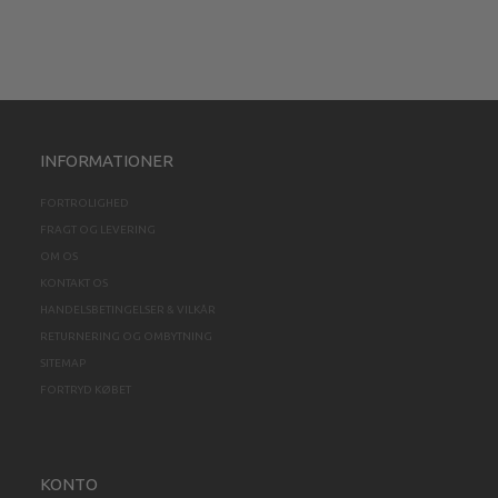
INFORMATIONER
FORTROLIGHED
FRAGT OG LEVERING
OM OS
KONTAKT OS
HANDELSBETINGELSER & VILKÅR
RETURNERING OG OMBYTNING
SITEMAP
FORTRYD KØBET
KONTO