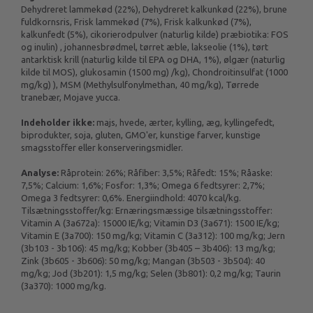
Dehydreret lammekød (22%), Dehydreret kalkunkød (22%), brune
fuldkornsris, Frisk lammekød (7%), Frisk kalkunkød (7%),
kalkunfedt (5%), cikorierodpulver (naturlig kilde) præbiotika: FOS
og inulin) , johannesbrødmel, tørret æble, lakseolie (1%), tørt
antarktisk krill (naturlig kilde til EPA og DHA, 1%), ølgær (naturlig
kilde til MOS), glukosamin (1500 mg) /kg), Chondroitinsulfat (1000
mg/kg) ), MSM (Methylsulfonylmethan, 40 mg/kg), Tørrede
tranebær, Mojave yucca.
Indeholder ikke:
majs, hvede, ærter, kylling, æg, kyllingefedt,
biprodukter, soja, gluten, GMO'er, kunstige farver, kunstige
smagsstoffer eller konserveringsmidler.
Analyse:
Råprotein: 26%; Råfiber: 3,5%; Råfedt: 15%; Råaske:
7,5%; Calcium: 1,6%; Fosfor: 1,3%; Omega 6 fedtsyrer: 2,7%;
Omega 3 fedtsyrer: 0,6%. Energiindhold: 4070 kcal/kg.
Tilsætningsstoffer/kg: Ernæringsmæssige tilsætningsstoffer:
Vitamin A (3a672a): 15000 IE/kg; Vitamin D3 (3a671): 1500 IE/kg;
Vitamin E (3a700): 150 mg/kg; Vitamin C (3a312): 100 mg/kg; Jern
(3b103 - 3b106): 45 mg/kg; Kobber (3b405 – 3b406): 13 mg/kg;
Zink (3b605 - 3b606): 50 mg/kg; Mangan (3b503 - 3b504): 40
mg/kg; Jod (3b201): 1,5 mg/kg; Selen (3b801): 0,2 mg/kg; Taurin
(3a370): 1000 mg/kg.