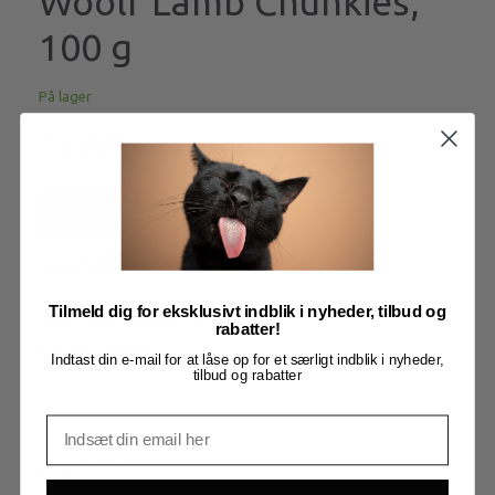
Woolf Lamb Chunkies,
100 g
På lager
31,00
Læg i kurv
Model/varenr.:
q550471-1024
Tilmeld dig for eksklusivt indblik i nyheder, tilbud og
Woolf Lamb Chunkies, 100 g
rabatter!
Mere information
Indtast din e-mail for at låse op for et særligt indblik i nyheder,
tilbud og rabatter
BESKRIVELSE