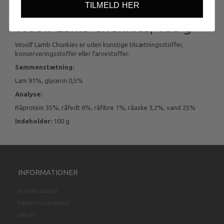
TILMELD HER
Woolf Lamb Chunkies, 100 g
Woolf Lamb Chunkies er uden kunstige tilsætningsstoffer,
konserveringsstoffer eller farvestoffer.
Sammenstætning:
Lam 91%, glycerin 0,5%
Analyse:
Råprotein 35%, råfedt 6%, råfibre 1%, råaske 3,2%, vand 25%
Indeholder:
100 g
INFORMATIONER
FORTROLIGHED
FRAGT OG LEVERING
OM OS