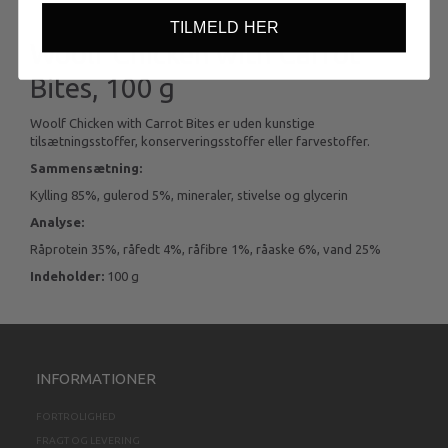
TILMELD HER
Woolf Chicken with Carrot
Bites, 100 g
Woolf Chicken with Carrot Bites er uden kunstige
tilsætningsstoffer, konserveringsstoffer eller farvestoffer.
Sammensætning:
Kylling 85%, gulerod 5%, mineraler, stivelse og glycerin
Analyse:
Råprotein 35%, råfedt 4%, råfibre 1%, råaske 6%, vand 25%
Indeholder:
100 g
INFORMATIONER
FORTROLIGHED
FRAGT OG LEVERING