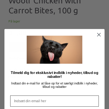
Woolf Chicken with
Carrot Bites, 100 g
På lager
31,00
Læg i kurv
Model/varenr.:
q550037-1002
Woolf Chicken with Carrot Bites, 100 g
Tilmeld dig for eksklusivt indblik i nyheder, tilbud og
Mere information
rabatter!
Indtast din e-mail for at låse op for et særligt indblik i nyheder,
tilbud og rabatter
BESKRIVELSE