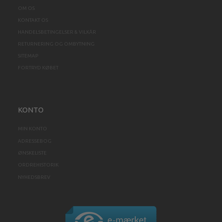
OM OS
KONTAKT OS
HANDELSBETINGELSER & VILKÅR
RETURNERING OG OMBYTNING
SITEMAP
FORTRYD KØBET
KONTO
MIN KONTO
ADRESSEBOG
ØNSKELISTE
ORDREHISTORIK
NYHEDSBREV