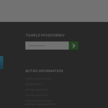
TILMELD NYHEDSBREV
EMAIL-
ADRESSE
BUTIKS INFORMATION
DYRELAGERET.DK APS
NEJSTDALEN 3
DK-9850 HIRTSHALS
CVR. NR. 29179735
KUNDESERVICE E-MAIL:
SHOP@DYRELAGERET.DK