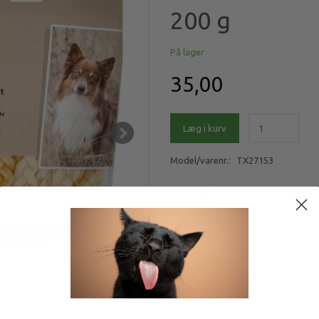
200 g
På lager
35,00
Læg i kurv
Model/varenr.:
TX27153
Trixie Buffalo sculp, flettet, 12 cm, 
Mere information