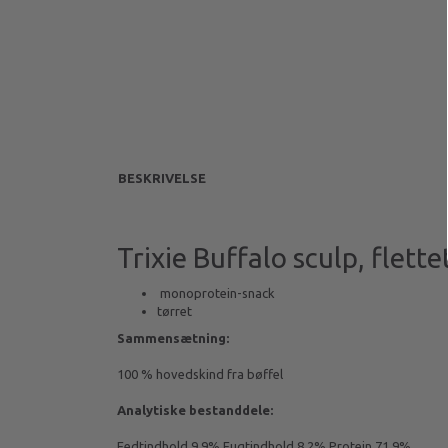
BESKRIVELSE
Trixie Buffalo sculp, flette
monoprotein-snack
tørret
Sammensætning:
100 % hovedskind fra bøffel
Analytiske bestanddele:
Fedtindhold 9,9% Fugtindhold 8,2% Protein 71,9%.