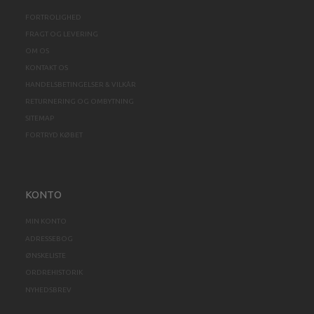
FORTROLIGHED
FRAGT OG LEVERING
OM OS
KONTAKT OS
HANDELSBETINGELSER & VILKÅR
RETURNERING OG OMBYTNING
SITEMAP
FORTRYD KØBET
KONTO
MIN KONTO
ADRESSEBOG
ØNSKELISTE
ORDREHISTORIK
NYHEDSBREV