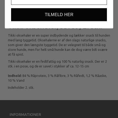
BESKRIVELSE
TILMELD HER
Tikki oksehaler, savet , 2. stk.
Tikki oksehaler er en super indbydende og lækker snack til hunden
med lang tyggetid. Oksehalerne er af den slags naturlige snacks,
som giver den længste tyggetid. De er velegnet til både små og
store hunde, men for helt små hunde kan de dog være lidt svære
at få spist.
Tikki oksehaler er en fedtfattig og 100 % naturlig snack. Der er 2
stk. i en pose, og de er savet i stykker af ca. 12-15 cm
Indhold:
84 % Råprotein, 3 % Råfibre, 3 % Råfedt, 1,2 % Råaske,
10 % Vand
Indeholder 2. stk.
INFORMATIONER