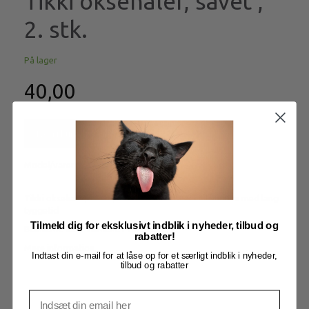
Tikki oksehaler, savet ,
2. stk.
På lager
40,00
Læg i kurv
Model/varenr.:
Q4276
Tikki oksehaler, savet , 2. stk. Lækker snack til hunden med lang
tyggetid
Tilmeld dig for eksklusivt indblik i nyheder, tilbud og
BEMÆRK: KAN VARIERE I TYKKELSEN
rabatter!
Mere information
Indtast din e-mail for at låse op for et særligt indblik i nyheder,
tilbud og rabatter