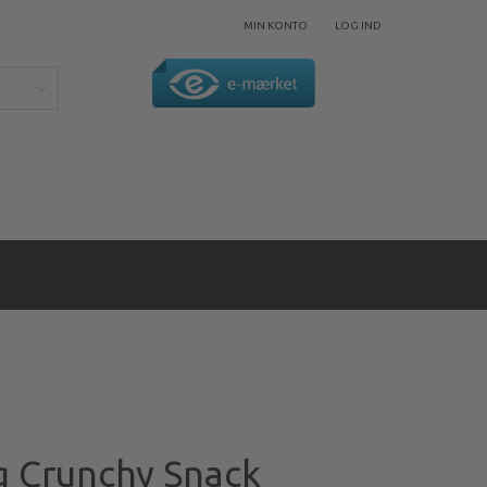
MIN KONTO
LOG IND
g Crunchy Snack