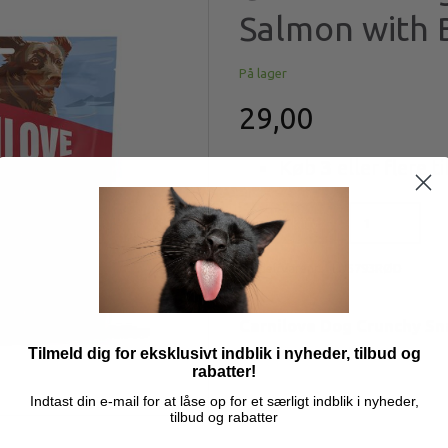
Salmon with B
På lager
29,00
Køb
3
eller flere ti
Læg i kurv
Model/varenr.:
LU5793RØD
Carnilove Dog Crunchy Sna
Tilmeld dig for eksklusivt indblik i nyheder, tilbud og
Mere information
rabatter!
Indtast din e-mail for at låse op for et særligt indblik i nyheder,
tilbud og rabatter