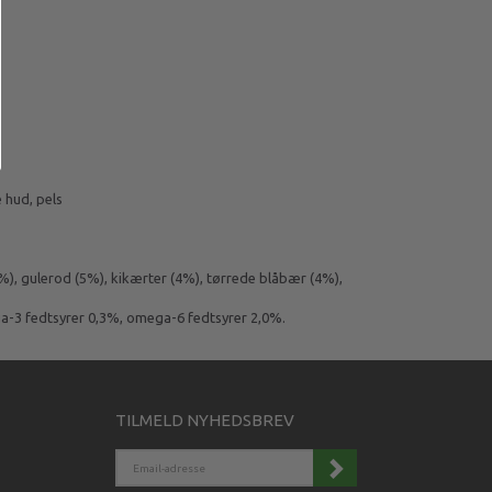
e hud, pels
%), gulerod (5%), kikærter (4%), tørrede blåbær (4%),
ga-3 fedtsyrer 0,3%, omega-6 fedtsyrer 2,0%.
TILMELD NYHEDSBREV
EMAIL-
ADRESSE