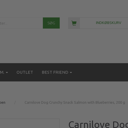
SØG
INDKØBSKURV
M.
OUTLET
BEST FRIEND
ben
Carnilove Dog Crunchy Snack Salmon with Blueberries, 200 g
Carnilove Do