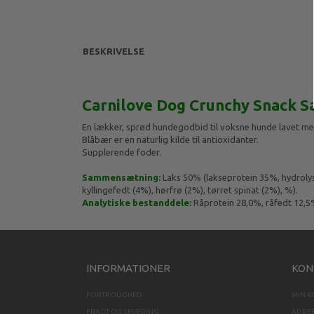
BESKRIVELSE
Carnilove Dog Crunchy Snack Sa
En lækker, sprød hundegodbid til voksne hunde lavet med 
Blåbær er en naturlig kilde til antioxidanter.
Supplerende foder.
Sammensætning:
Laks 50% (lakseprotein 35%, hydrolys
kyllingefedt (4%), hørfrø (2%), tørret spinat (2%), %).
Analytiske bestanddele:
Råprotein 28,0%, råfedt 12,5
INFORMATIONER
KON
FORTROLIGHED
MIN 
FRAGT OG LEVERING
ADRE