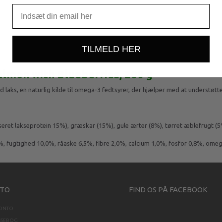
TILMELD HER
lmon with Blueberries, 200 g
laks, en naturlig kilde til omega-3 fedtsyrer, der hjælper med at understøtt
eret lakseprotein 15%), græskar (15%), gule ærter (8%), tørret æblefrugt (5
%, fugtighed 10,0%, råaske 6,5%, fibre 2,0%, calcium 1,0%, fosfor 0,8%, ome
TO
FIND OS PÅ FACEBOOK
KONTO
SSEBOG