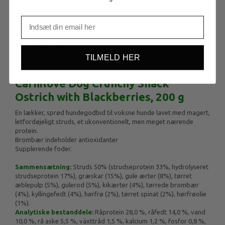
BESKRIVELSE
TILMELD HER
Carnilove Dog Crunchy Snack
Ostrich with Blackberries, 200 g
En lækker, sprød hundegodbid til voksne hunde lavet med magert,
letfordøjeligt struds, et ukonventionelt, men meget nærende
protein.
Brombær indeholder antioxidanter
Supplerende foder.
Sammensætning:
Struds 50% (strudseprotein 33%, hydrolyseret
strudseprotein 17%), græskar (15%), gule ærter (8%), tørret
æblepulp (5%), gulerod (5%), kikærter (4%), tørrede brombær
(4%), kyllingefedt (4%), hørfrø (2%), tørret spinat (2%), hørfrøolie
(1%).
Analytiske bestanddele:
Råprotein 28,0 %, råfedt 14,0 %, vand
10,0 %, rå aske 5,5 %, växttråd 1,5 %, kalcium 1,2 %, fosfor 0,8 %,