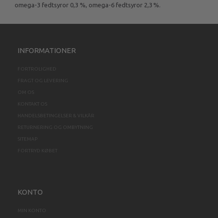
omega-3 fedtsyror 0,3 %, omega-6 fedtsyror 2,3 %.
INFORMATIONER
FORTROLIGHED
FRAGT OG LEVERING
OM OS
KONTAKT OS
HANDELSBETINGELSER & VILKÅR
RETURNERING OG OMBYTNING
SITEMAP
FORTRYD KØBET
KONTO
MIN KONTO