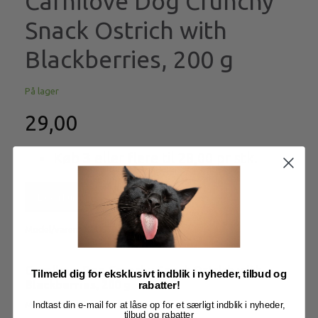
Carnilove Dog Crunchy
Snack Ostrich with
Blackberries, 200 g
På lager
29,00
Køb
3
eller flere til
28,00
pr stk.
Læg i kurv
Model/varenr.:
LU5791RØD
Carnilove Dog Crunchy Snack Ostrich with
Tilmeld dig for eksklusivt indblik i nyheder, tilbud og
Blackberries, 200 g
rabatter!
Indtast din e-mail for at låse op for et særligt indblik i nyheder,
Mere information
tilbud og rabatter