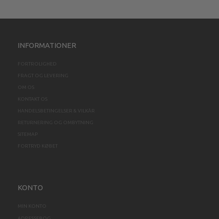
INFORMATIONER
FORTROLIGHED
FRAGT OG LEVERING
OM OS
KONTAKT OS
HANDELSBETINGELSER & VILKÅR
RETURNERING OG OMBYTNING
SITEMAP
FORTRYD KØBET
KONTO
MIN KONTO
ADRESSEBOG