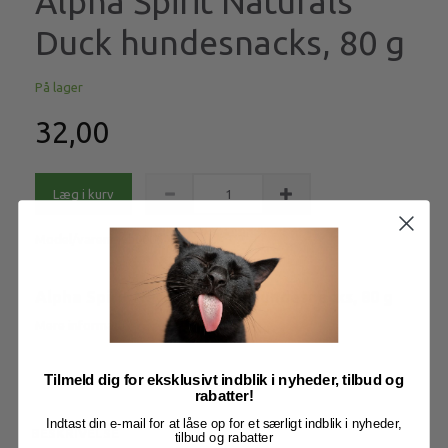
Alpha Spirit Naturals
Duck hundesnacks, 80 g
På lager
32,00
Læg i kurv
Model/varenr.:
h000645
Alpha Spirit Naturals Duck hundesnacks, 80 g
Mere information
Tilmeld dig for eksklusivt indblik i nyheder, tilbud og
rabatter!
Indtast din e-mail for at låse op for et særligt indblik i nyheder,
BESKRIVELSE
tilbud og rabatter