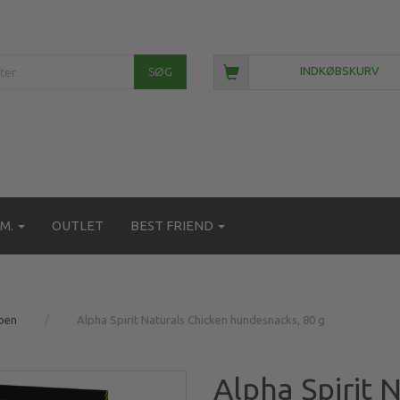
SØG
INDKØBSKURV
M.
OUTLET
BEST FRIEND
ben
Alpha Spirit Naturals Chicken hundesnacks, 80 g
Alpha Spirit 