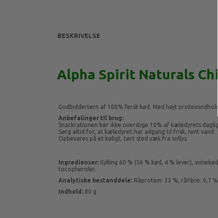
BESKRIVELSE
Alpha Spirit Naturals Ch
Godbiddertern af 100% fersk kød. Med højt proteinindhold.
Anbefalinger til brug:
Snackrationen bør ikke overstige 10% af kæledyrets dagli
Sørg altid for, at kæledyret har adgang til frisk, rent vand.
Opbevares på et køligt, tørt sted væk fra sollys.
Ingredienser:
Kylling 60 % (56 % kød, 4 % lever), svinekød
tocopheroler.
Analytiske bestanddele:
Råprotein: 33 %, råfibre: 0,7 %
Indhold:
80 g