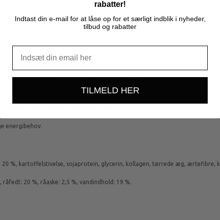
rabatter!
Indtast din e-mail for at låse op for et særligt indblik i nyheder,
tilbud og rabatter
icken hundesnacks, 80 g
TILMELD HER
 Glutenfri. Uden kødmel. Ikke ekstruderet.
ge energibehov.
 20 %, kartoffelstivelse, sojaprotein, glycerin, kollagen, tørrede æg, ærtefibre, k
, råfedt: 20 %, råaske: 2,5 %, vandindhold: 19 %.