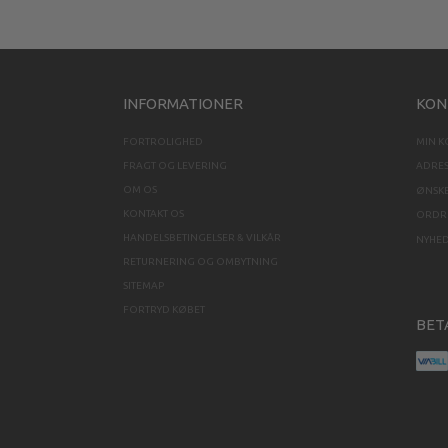
INFORMATIONER
KON
FORTROLIGHED
MIN 
FRAGT OG LEVERING
ADRE
OM OS
ØNSKE
KONTAKT OS
ORDRE
HANDELSBETINGELSER & VILKÅR
NYHE
RETURNERING OG OMBYTNING
SITEMAP
FORTRYD KØBET
BET