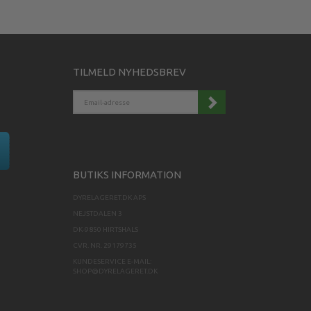
TILMELD NYHEDSBREV
EMAIL-
ADRESSE
BUTIKS INFORMATION
DYRELAGERET.DK APS
NEJSTDALEN 3
DK-9850 HIRTSHALS
CVR. NR. 29179735
KUNDESERVICE E-MAIL:
SHOP@DYRELAGERET.DK