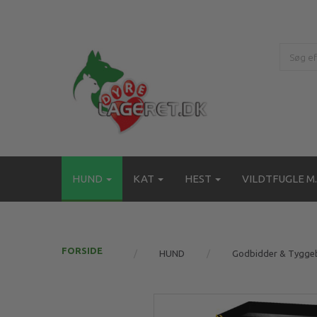
HUND
KAT
HEST
VILDTFUGLE M.
FORSIDE
HUND
Godbidder & Tygge