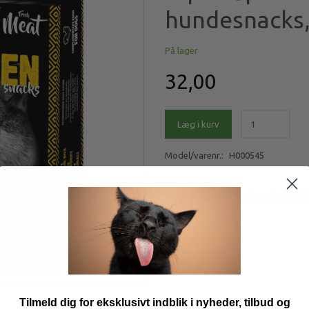
hundesnacks,
På lager
32,00
Læg i kurv
Model/varenr.:
H000545
Alpha Spirit Naturals Chi
Mere information
Tilmeld dig for eksklusivt indblik i nyheder, tilbud og