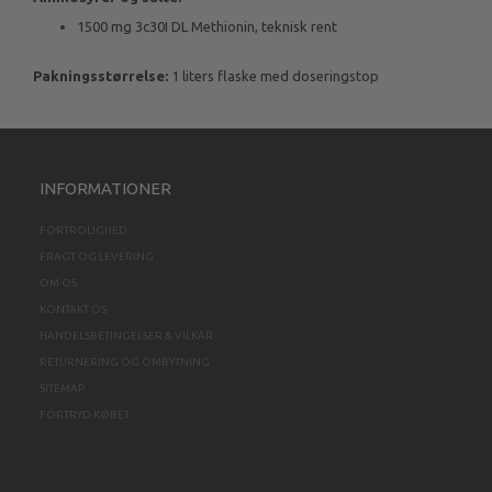
1500 mg 3c30I DL Methionin, teknisk rent
Pakningsstørrelse:
1 liters flaske med doseringstop
INFORMATIONER
FORTROLIGHED
FRAGT OG LEVERING
OM OS
KONTAKT OS
HANDELSBETINGELSER & VILKÅR
RETURNERING OG OMBYTNING
SITEMAP
FORTRYD KØBET