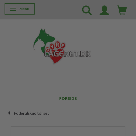
Menu
Skifte navigation
FORSIDE
Fodertilskud til hest