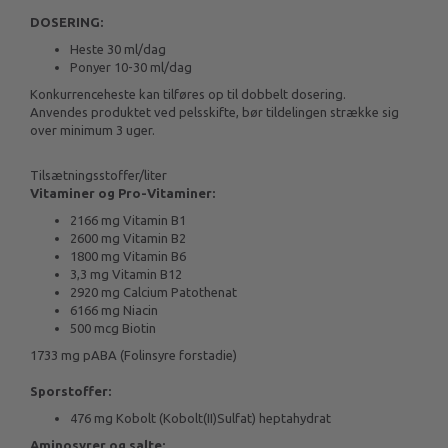
DOSERING:
Heste 30 ml/dag
Ponyer 10-30 ml/dag
Konkurrenceheste kan tilføres op til dobbelt dosering.
Anvendes produktet ved pelsskifte, bør tildelingen strække sig
over minimum 3 uger.
Tilsætningsstoffer/liter
Vitaminer og Pro-Vitaminer:
2166 mg Vitamin B1
2600 mg Vitamin B2
1800 mg Vitamin B6
3,3 mg Vitamin B12
2920 mg Calcium Patothenat
6166 mg Niacin
500 mcg Biotin
1733 mg pABA (Folinsyre forstadie)
Sporstoffer:
476 mg Kobolt (Kobolt(II)Sulfat) heptahydrat
Aminosyrer og salte: