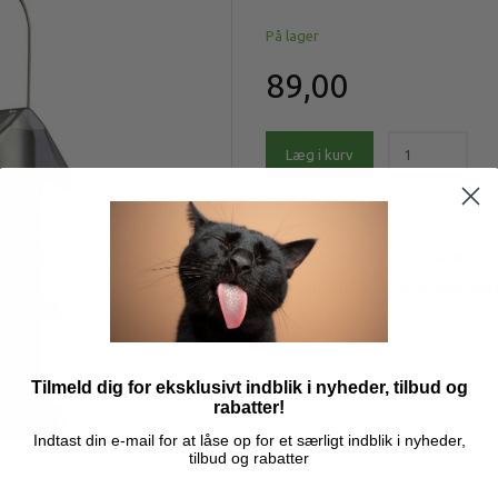
På lager
89,00
Læg i kurv
Model/varenr.:
tx55632
Foderautomat, 14 x 25 x 14 cm
BEMÆRK: DER MEDFØLGER IKK
Mere information
Tilmeld dig for eksklusivt indblik i nyheder, tilbud og
rabatter!
Indtast din e-mail for at låse op for et særligt indblik i nyheder,
tilbud og rabatter