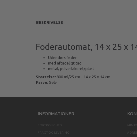
BESKRIVELSE
Foderautomat, 14 x 25 x 1
Udendørs føder
med aftageligt tag
metal, pulverlakeret/plast
Størrelse:
800 ml/25 cm - 14 x 25 x 14 cm
Farve:
Sølv
INFORMATIONER
KON
FORTROLIGHED
MIN 
FRAGT OG LEVERING
ADRE