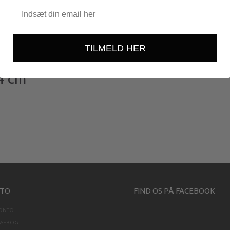
TILMELD HER
4 cm
TO
FIND OS PÅ FACEBOOK
KONTO
SSEBOG