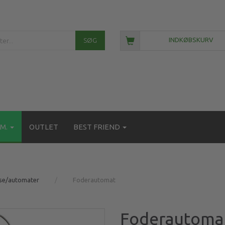
SØG
INDKØBSKURV
M.
OUTLET
BEST FRIEND
se/automater
Foderautomat
Foderautoma