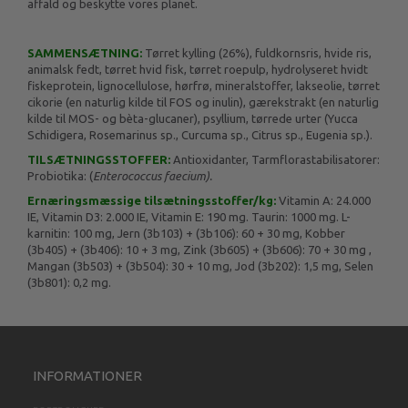
affald og beskytte vores planet.
SAMMENSÆTNING:
Tørret kylling (26%), fuldkornsris, hvide ris,
animalsk fedt, tørret hvid fisk, tørret roepulp, hydrolyseret hvidt
fiskeprotein, lignocellulose, hørfrø, mineralstoffer, lakseolie, tørret
cikorie (en naturlig kilde til FOS og inulin), gærekstrakt (en naturlig
kilde til MOS- og bèta-glucaner), psyllium, tørrede urter (Yucca
Schidigera, Rosemarinus sp., Curcuma sp., Citrus sp., Eugenia sp.).
TILSÆTNINGSSTOFFER:
Antioxidanter, Tarmflorastabilisatorer:
Probiotika: (
Enterococcus faecium).
Ernæringsmæssige tilsætningsstoffer/kg:
Vitamin A: 24.000
IE, Vitamin D3: 2.000 IE, Vitamin E: 190 mg. Taurin: 1000 mg. L-
karnitin: 100 mg, Jern (3b103) + (3b106): 60 + 30 mg, Kobber
(3b405) + (3b406): 10 + 3 mg, Zink (3b605) + (3b606): 70 + 30 mg ,
Mangan (3b503) + (3b504): 30 + 10 mg, Jod (3b202): 1,5 mg, Selen
(3b801): 0,2 mg.
INFORMATIONER