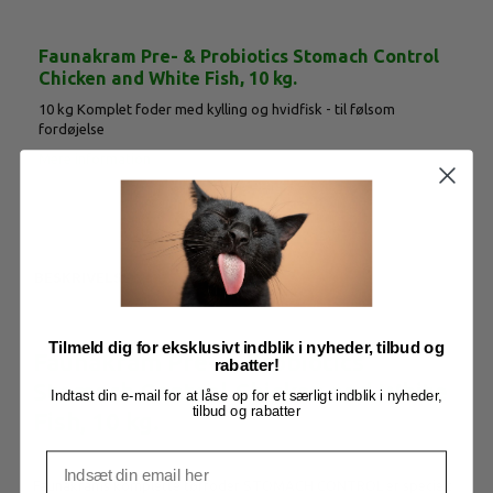
Faunakram Pre- & Probiotics Stomach Control
Chicken and White Fish, 10 kg.
10 kg Komplet foder med kylling og hvidfisk - til følsom
fordøjelse
Mere information
BESKRIVELSE
Tilmeld dig for eksklusivt indblik i nyheder, tilbud og
Faunakram Pre- & Probiotics
rabatter!
Stomach Control Chicken and White
Indtast din e-mail for at låse op for et særligt indblik i nyheder,
tilbud og rabatter
Fish, 10 kg.
Faunakrams komplette tørfoder STOMACH CONTROL er specielt