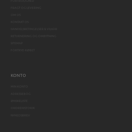
FORTROLIGHED
FRAGT OG LEVERING
OM OS
KONTAKT OS
HANDELSBETINGELSER & VILKÅR
RETURNERING OG OMBYTNING
SITEMAP
FORTRYD KØBET
KONTO
MIN KONTO
ADRESSEBOG
ØNSKELISTE
ORDREHISTORIK
NYHEDSBREV