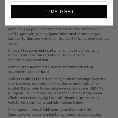
udviklet til hunde med følsom fordøjelse. Med 26%
kyllingeprotein, kombineret med fiskeprotein fra hvid fisk,
TILMELD HER
understøtter det muskelopbygning og giver energi til et aktivt liv.
Denne skånsomme opskrift kombinerer letfordøjelige
ingredienser som kylling, hvid fisk og brun ris. Beriget med
præbiotika og probiotika fremmer det en stabil tarmfunktion.
Hørfrø, gærhydrolysat og lignocellulose understøtter en god
balance i fordøjelsen, hvilket gør det ideelt til hunde med sensitive
maver.
Omega-3 fedtsyrer understøtter en sund pels og hud, mens
antioxidanter fra urter og beta-glucan bidrager til
immunforsvarets funktion.
Giver en afbalanceret diæt, som understøtter trivsel og
mavekomfort for din hund.
Foderet er udviklet i nært samarbejde med ernæringseksperter,
veterinærer og opdrættere for at sikre et godt foder af høj
kvalitet. Dette foder følger naturligvis også kravene i FEDIAF’s
(European Pet Food Industry Federation) retningslinjer, for en
afbalanceret ernæringsrig kost, inkl. vitaminer, proteiner og
fedtstoffer & olier, for at opfylde hundens behov.
Emballagen er lavet af fuldt genanvendelige materialer.
Genanvend venligst ansvarligt for at hjælpe med at reducere