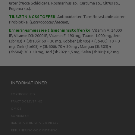
urter (Yucca Schidigera, Rosmarinus sp., Curcuma sp., Citrus sp.,
Eugenia sp.).
TILSÆTNINGSSTOFFER:
Antioxidanter. Tarmflorastabilisatorer:
Probiotika: (
Enterococcus faecium)
Ernæringsmæssige tilsætningsstoffer/kg:
Vitamin A: 24000
IE, Vitamin D3: 2000 IE, Vitamin E: 190 mg, Taurin: 1.000 mg, Jern
(3b103) + (3b106): 60 + 30 mg, Kobber (3b405) + (3b406): 10 + 3
mg, Zink (3b605) + (3b606): 70 + 30 mg , Mangan (3b503) +
(3b504): 30 + 10 mg, Jod (3b202): 1,5 mg, Selen (3b801): 0,2 mg.
INFORMATIONER
FORTROLIGHED
FRAGT OG LEVERING
OM OS
KONTAKT OS
HANDELSBETINGELSER & VILKÅR
RETURNERING OG OMBYTNING