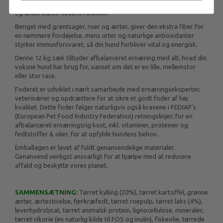
3 og Omega-6 fedtsyrer som hjælper til at fremme en blank pels
og understøtte hudens funktion.
Beriget med grøntsager, roer og ærter, giver den ekstra fiber for
en nemmere fordøjelse, mens urter og naturlige antioxidanter
styrker immunforsvaret, så din hund forbliver vital og energisk.
Denne 12 kg sæk tilbyder afbalanceret ernæring med alt, hvad din
voksne hund har brug for, uanset om det er en lille, mellemstor
eller stor race.
Foderet er udviklet i nært samarbejde med ernæringseksperter,
veterinærer og opdrættere for at sikre et godt foder af høj
kvalitet. Dette foder følger naturligvis også kravene i FEDIAF’s
(European Pet Food Industry Federation) retningslinjer, for en
afbalanceret ernæringsrig kost, inkl. vitaminer, proteiner og
fedtstoffer & olier, for at opfylde hundens behov.
Emballagen er lavet af fuldt genanvendelige materialer.
Genanvend venligst ansvarligt for at hjælpe med at reducere
affald og beskytte vores planet.
SAMMENSÆTNING:
Tørret kylling (20%), tørret kartoffel, grønne
ærter, ærtestivelse, fjerkræfedt, tørret roepulp, tørret laks (4%),
leverhydrolysat, tørret animalsk protein, lignocellulose, mineraler,
tørret cikorie (en naturlig kilde til FOS og inulin), fiskeolie, tørrede