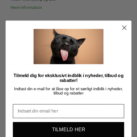
Mere information
BESKRIVELSE
Faunakram Pre- & Probiotics Adult
Dog Chicken & Salmon Grain Free, 12
Tilmeld dig for eksklusivt indblik i nyheder, tilbud og
kg.
rabatter!
Indtast din e-mail for at låse op for et særligt indblik i nyheder,
tilbud og rabatter
Faunakrams komplette Premium Måltid til voksne hunde er et
klassisk hundefoder til alle racer og giver dig en mæt og glad
hund. Med 20% kyllingeprotein hjælper foderet med at
vedligeholde muskelmasse, perfekt til at holde din hund aktiv og
stærk.
Denne kornfri opskrift fremmer fordøjelsen med tilsætning af
TILMELD HER
naturlige præbiotika og probiotika. Den indeholder også Omega-