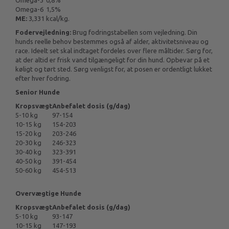
Omega-3
0,8%
Omega-6
1,5%
ME:
3,331 kcal/kg.
Fodervejledning:
Brug fodringstabellen som vejledning. Din
hunds reelle behov bestemmes også af alder, aktivitetsniveau og
race. Ideelt set skal indtaget fordeles over flere måltider. Sørg for,
at der altid er frisk vand tilgængeligt for din hund. Opbevar på et
køligt og tørt sted. Sørg venligst for, at posen er ordentligt lukket
efter hver fodring.
Senior Hunde
Kropsvægt
Anbefalet dosis (g/dag)
5-10 kg
97-154
10-15 kg
154-203
15-20 kg
203-246
20-30 kg
246-323
30-40 kg
323-391
40-50 kg
391-454
50-60 kg
454-513
Overvægtige Hunde
Kropsvægt
Anbefalet dosis (g/dag)
5-10 kg
93-147
10-15 kg
147-193