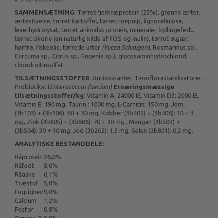
SAMMENSÆTNING
: Tørret fjerkræprotein (25%), grønne ærter,
ærtestivelse, tørret kartoffel, tørret roepulp, lignocellulose,
leverhydrolysat, tørret animalsk protein, mineraler, kyllingefedt,
tørret cikorie (en naturlig kilde af FOS og inulin), tørret ølgær,
hørfrø, fiskeolie, tørrede urter
(Yucca Schidigera,
Rosmarinus sp.,
Curcuma sp., Citrus sp., Eugenia sp.), glucosaminhydrochlorid,
chondroitinsulfat.
TILSÆTNINGSSTOFFER
: Antioxidanter. Tarmflorastabilisatorer:
Probiotika: (
Enterococcus faecium)
Ernæringsmæssige
tilsætningsstoffer/kg:
Vitamin A: 24000 IE, Vitamin D3: 2000 IE,
Vitamin E: 190 mg, Taurin : 1000 mg, L-Carnitin: 150 mg, Jern
(3b103) + (3b106): 60 + 30 mg, Kobber (3b405) + (3b406): 10 + 3
mg, Zink (3b605) + (3b606): 70 + 30 mg , Mangan (3b503) +
(3b504): 30 + 10 mg, Jod (3b202): 1,5 mg, Selen (3b801): 0,2 mg.
ANALYTISKE BESTANDDELE:
Råprotein
26,0%
Råfedt
8,0%
Råaske
6,1%
Træstof
5,0%
Fugtighed
9,0%
Calcium
1,2%
Fosfor
0,8%