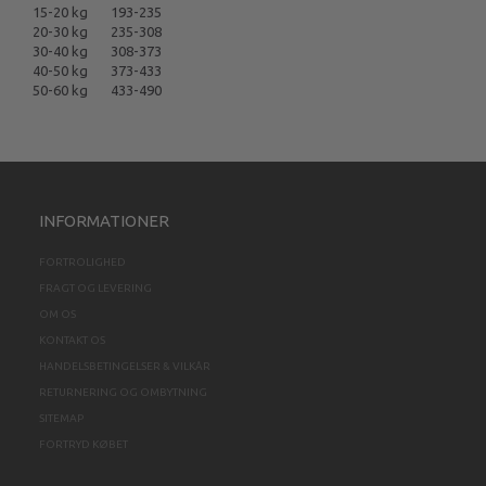
15-20 kg
193-235
20-30 kg
235-308
30-40 kg
308-373
40-50 kg
373-433
50-60 kg
433-490
INFORMATIONER
FORTROLIGHED
FRAGT OG LEVERING
OM OS
KONTAKT OS
HANDELSBETINGELSER & VILKÅR
RETURNERING OG OMBYTNING
SITEMAP
FORTRYD KØBET