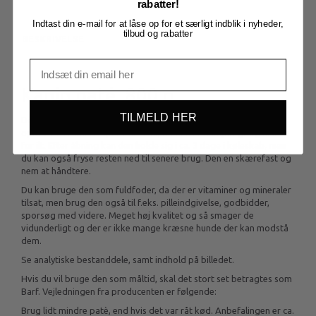
rabatter!
Indtast din e-mail for at låse op for et særligt indblik i nyheder,
tilbud og rabatter
BESKRIVELSE
Kanin paté, 800 g
TILMELD HER
Denne paté skal ikke holdes på hverken frys eller køl, men kan
opbevares i stuetemperatur i 2 år, da den er dampkogt og helt fri
for ilt. Efter åbning kan den holde sig i ca. 3 dage i køleskab, men
du kan også fryse resten ned til senere brug. Den en skærefast og
nem at håndtere.
Du kan bruge den som fuldfoder, da der er vitaminer og mineraler
tilsat, men brug den også til f.eks. pilleindgivelse, godbidder,
sporsøg med videre. Meget høj kvalitet og så smager de
vidunderligt og der er ikke mange kræsne hunde der kan modstå
dem.
Se analytiske bestanddele, samt indhold på billedet.
Hvis du vil bruge den som måltid, skal det stort set betragtes som
Barf. Vejledningen fra producenten er følgende:
Brug lidt mindre patè, end hvis det var råt kød. Anbefalingen er ca.