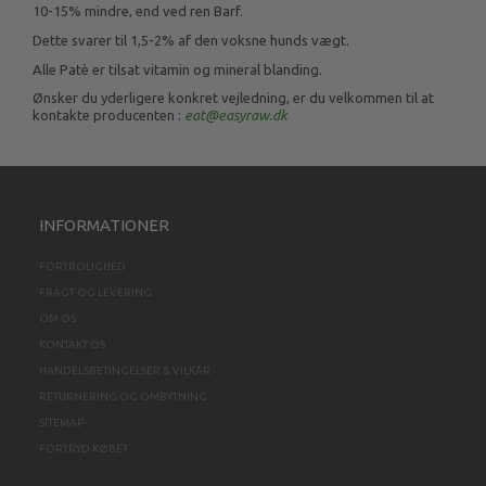
10-15% mindre, end ved ren Barf.
Dette svarer til 1,5-2% af den voksne hunds vægt.
Alle Patè er tilsat vitamin og mineral blanding.
Ønsker du yderligere konkret vejledning, er du velkommen til at
kontakte producenten :
eat@easyraw.dk
INFORMATIONER
FORTROLIGHED
FRAGT OG LEVERING
OM OS
KONTAKT OS
HANDELSBETINGELSER & VILKÅR
RETURNERING OG OMBYTNING
SITEMAP
FORTRYD KØBET