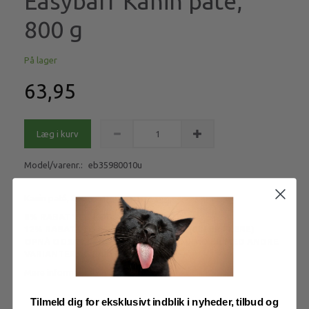
Easybarf Kanin paté,
800 g
På lager
63,95
Læg i kurv
Model/varenr.:
eb35980010u
Kanin paté, 800 g
8% RABAT VED KØB AF 20 STK PATÉ
12% RABAT VED KØB AF 40 STK PATÉ (ELLER FLERE)
OPNÅ OGSÅ MÆNGDERABAT NÅR DU MIXER MED ANDRE
VARIANTER AF EASY BARF PATÈ
Mere information
Tilmeld dig for eksklusivt indblik i nyheder, tilbud og