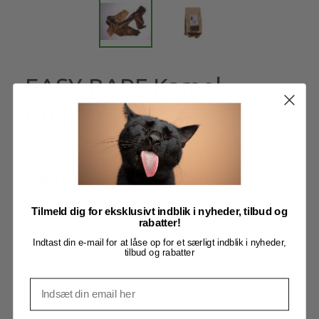
EASY BARF Kamel
Gumlere, 250 g
På lager
79,00
Tilmeld dig for eksklusivt indblik i nyheder, tilbud og
rabatter!
Læg i kurv
Indtast din e-mail for at låse op for et særligt indblik i nyheder,
tilbud og rabatter
Model/varenr.:
eb24702
Kamel Gumlere, 250 g
Mere information