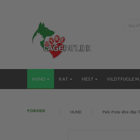
HUND
KAT
HEST
VILDTFUGLE M.
FORSIDE
HUND
Pels-Pote-Øre-Øje-