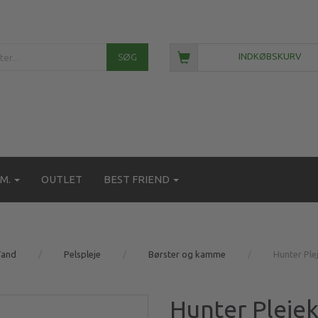
SØG
INDKØBSKURV
M.
OUTLET
BEST FRIEND
Tand
Pelspleje
Børster og kamme
Hunter Ple
Hunter Plejek