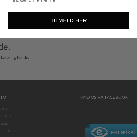
TILMELD HER
del
e katte og hunde.
TO
FIND OS PÅ FACEBOOK
KONTO
SSEBOG
LISTE
HISTORIK