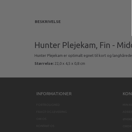
BESKRIVELSE
Hunter Plejekam, Fin - Mid
Hunter Plejekam er optimalt egnet til kort og langhåred
Størrelse:
22,0 x 4,5 x 0,8 cm
INFORMATIONER
KON
FORTROLIGHED
MIN 
FRAGT OG LEVERING
ADRE
OM OS
ØNSKE
KONTAKT OS
ORDRE