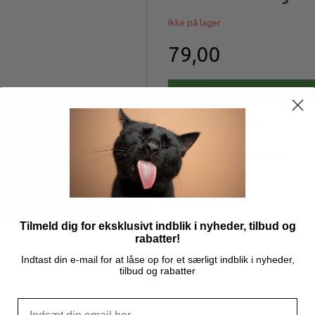
Ikke på lager
79,00
Få besked når produktet komme
Model/varenr.:
92450
Hunter Plejekam, Fin - Middel
Mere information
Tilmeld dig for eksklusivt indblik i nyheder, tilbud og
rabatter!
Indtast din e-mail for at låse op for et særligt indblik i nyheder,
tilbud og rabatter