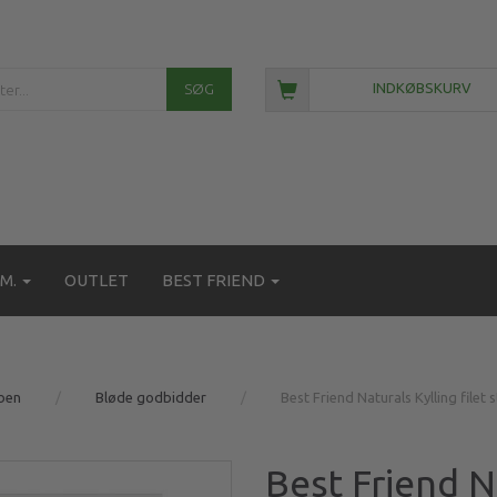
SØG
INDKØBSKURV
M.
OUTLET
BEST FRIEND
ben
Bløde godbidder
Best Friend Naturals Kylling filet s
Best Friend Na