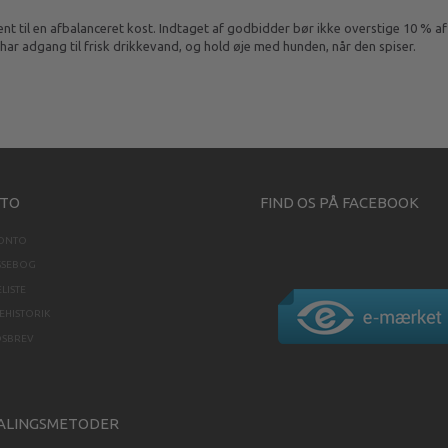
t til en afbalanceret kost. Indtaget af godbidder bør ikke overstige 10 % af
har adgang til frisk drikkevand, og hold øje med hunden, når den spiser.
TO
FIND OS PÅ FACEBOOK
KONTO
SSEBOG
LISTE
HISTORIK
DSBREV
ALINGSMETODER