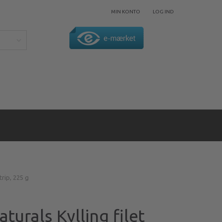
MIN KONTO
LOG IND
trip, 225 g
turals Kylling filet