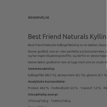
BESKRIVELSE
Best Friend Naturals Kylling
Best Friend Naturals Kyllingefiletstrip er en lækker, klassi
Denne godbid, som er i den perfekte portionsstørrelse, ind
og har ingen tilsætningsstoffer, og derfor er denne højpr
Denne lækre godbid er nem at tage med som en snack elle
Sammensætning:
Kyllingefilet (80,3 %), ærteprotein (8,2 %), glycerin (6,1 %
Analytiske bestanddele:
Protein: 48,0 % - Fedtindhold: 6,0 % - Træstof: 1,0 % - R
Omsættelig energi:
370 Kcal/100 g - 1549 KJ/100 g.