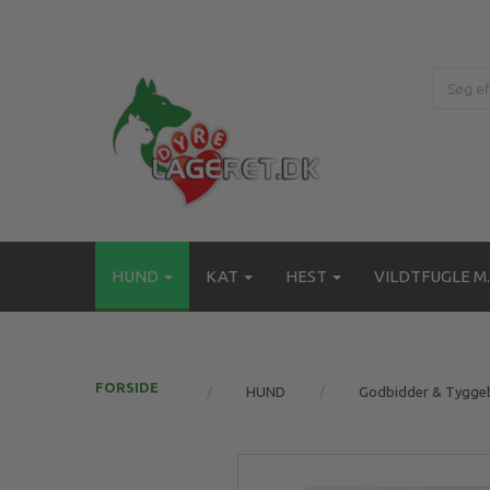
HUND
KAT
HEST
VILDTFUGLE M.
FORSIDE
HUND
Godbidder & Tygge