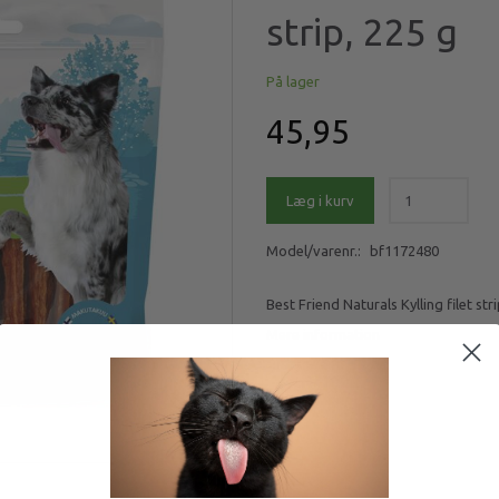
strip, 225 g
På lager
45,95
Læg i kurv
Model/varenr.:
bf1172480
Best Friend Naturals Kylling filet str
Mere information