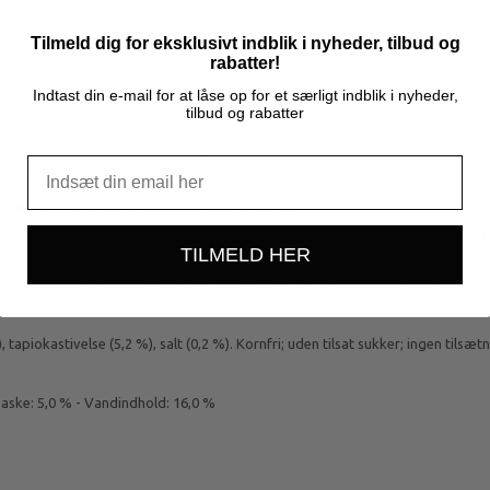
Tilmeld dig for eksklusivt indblik i nyheder, tilbud og
rabatter!
Indtast din e-mail for at låse op for et særligt indblik i nyheder,
tilbud og rabatter
 filet strip, 225 g
sk godbid, som passer til hunde i alle størrelser.
eholder en masse protein fra én proteinkilde; ægte kyllingfilet. Best Friend Nat
TILMELD HER
otein godbid et godt valg til alle hunde med forskellige diæter.
r belønning til hunden, når du træner den. Praktisk genlukkelig emballage.
), tapiokastivelse (5,2 %), salt (0,2 %). Kornfri; uden tilsat sukker; ingen tils
åaske: 5,0 % - Vandindhold: 16,0 %