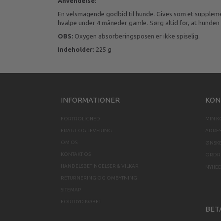
Anvendelse:
En velsmagende godbid til hunde. Gives som et supplemen
hvalpe under 4 måneder gamle. Sørg altid for, at hunden 
OBS:
Oxygen absorberingsposen er ikke spiselig.
Indeholder:
225 g
INFORMATIONER
KON
FORTROLIGHED
MIN 
FRAGT OG LEVERING
ADRE
OM OS
ØNSKE
KONTAKT OS
ORDRE
HANDELSBETINGELSER & VILKÅR
NYHE
RETURNERING OG OMBYTNING
SITEMAP
FORTRYD KØBET
BET