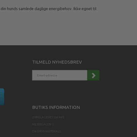
 din hunds samlede daglige energibehov. Ikke egnet til
TILMELD NYHEDSBREV
EMAIL-
ADRESSE
BUTIKS INFORMATION
DYRELAGERET.DK APS
NEJSTDALEN 3
DK-9850 HIRTSHALS