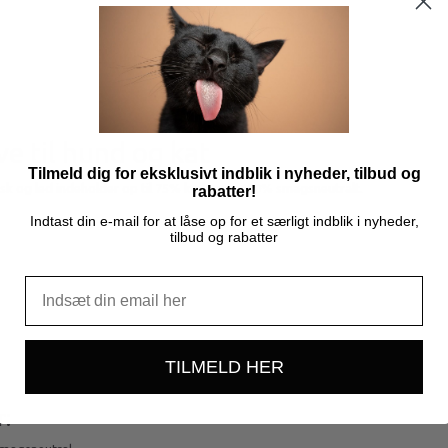
e til hund og kat
Tilmeld dig for eksklusivt indblik i nyheder, tilbud og
usk og led indeholder op til 75% kollagen. 100% smagsneutralt.
rabatter!
Indtast din e-mail for at låse op for et særligt indblik i nyheder,
tilbud og rabatter
TILMELD HER
r: