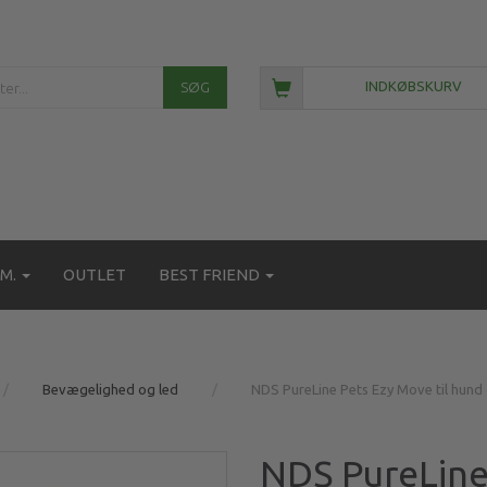
SØG
INDKØBSKURV
M.
OUTLET
BEST FRIEND
Bevægelighed og led
NDS PureLine Pets Ezy Move til hund 
NDS PureLine 