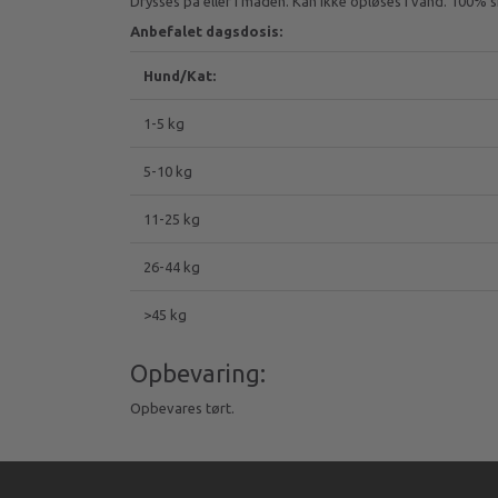
Drysses på eller i maden. Kan ikke opløses i vand. 100%
Anbefalet dagsdosis:
Hund/Kat:
1-5 kg
5-10 kg
11-25 kg
26-44 kg
>45 kg
Opbevaring:
Opbevares tørt.