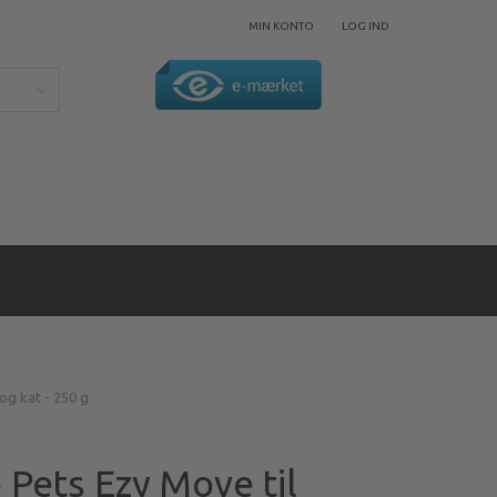
MIN KONTO
LOG IND
og kat - 250 g
Pets Ezy Move til