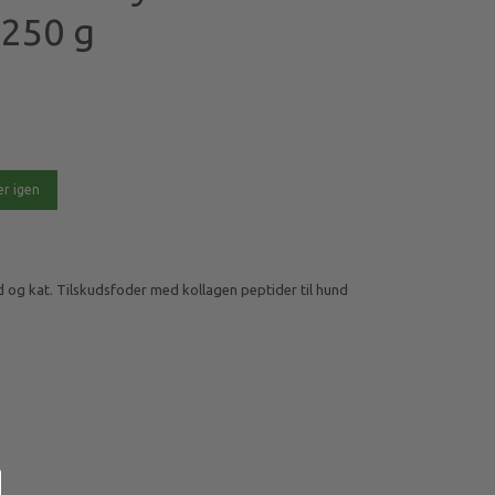
 250 g
r igen
 og kat. Tilskudsfoder med kollagen peptider til hund