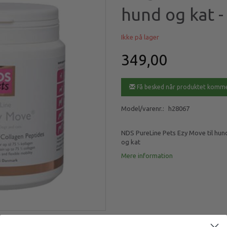
hund og kat -
Ikke på lager
349,00
Få besked når produktet komme
Model/varenr.:
h28067
NDS PureLine Pets Ezy Move til hund
og kat
Mere information