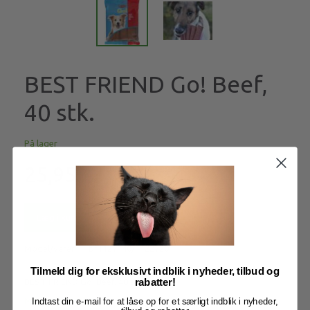
BEST FRIEND Go! Beef,
40 stk.
På lager
25,95
Læg i kurv
Model/varenr.:
bf1127140/1122720
Tilmeld dig for eksklusivt indblik i nyheder, tilbud og
BEST FRIEND Go! Beef, 40 stk.
rabatter!
Mere information
Indtast din e-mail for at låse op for et særligt indblik i nyheder,