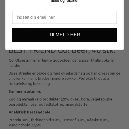
tilbud og rabatter
BESKRIVELSE
TILMELD HER
BEST FRIEND Go! Beef, 40 stk.
Go! Oksestrimler er lækre godbidder, der passer til alle voksne
hunde.
Disse strimler er bløde og med oksekødsmag og kan gives som de
er, eller kan nemt brydes i mindre stykker. Perfekte til daglig
forkælelse og belønning.
Sammensætning:
Kød og animalske biprodukter (20% okse), korn, vegetabilske
biprodukter, olier og fedtstoffer, mineralstoffer.
Analytisk bestanddele:
Protein 30%, fedtindhold 8,0%, Træstof 3,0%, Råaske 8,0%,
Vandindhold 22,5%