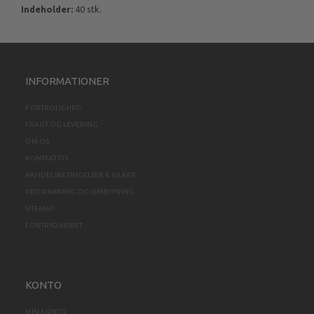
Indeholder:
40 stk.
INFORMATIONER
FORTROLIGHED
FRAGT OG LEVERING
OM OS
KONTAKT OS
HANDELSBETINGELSER & VILKÅR
RETURNERING OG OMBYTNING
SITEMAP
FORTRYD KØBET
KONTO
MIN KONTO