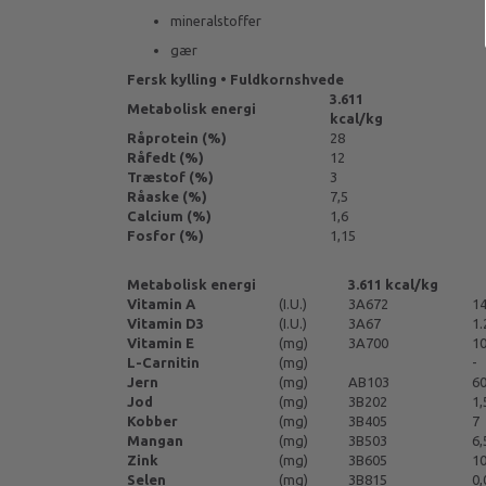
mineralstoffer
gær
Fersk kylling • Fuldkornshvede
3.611
Metabolisk energi
kcal/kg
Råprotein (%)
28
Råfedt (%)
12
Træstof (%)
3
Råaske (%)
7,5
Calcium (%)
1,6
Fosfor (%)
1,15
Metabolisk energi
3.611 kcal/kg
Vitamin A
(I.U.)
3A672
14
Vitamin D3
(I.U.)
3A67
1.
Vitamin E
(mg)
3A700
1
L-Carnitin
(mg)
-
Jern
(mg)
AB103
6
Jod
(mg)
3B202
1,
Kobber
(mg)
3B405
7
Mangan
(mg)
3B503
6,
Zink
(mg)
3B605
1
Selen
(mg)
3B815
0,