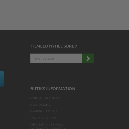
TILMELD NYHEDSBREV
EMAIL-
ADRESSE
BUTIKS INFORMATION
DYRELAGERET.DK APS
NEJSTDALEN 3
DK-9850 HIRTSHALS
CVR. NR. 29179735
KUNDESERVICE E-MAIL:
SHOP@DYRELAGERET.DK