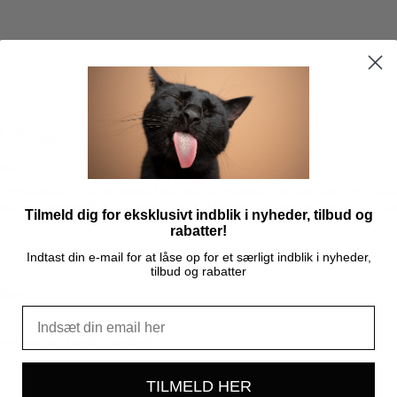
7,5 kg
unde.
ngredienser, og af en optimal mængde af vitaminer og mineraler, for at sikre 
 leverer dyrebare fibre, og i øvrigt indeholder dette foder omhyggeligt udvalg
Tilmeld dig for eksklusivt indblik i nyheder, tilbud og
rabatter!
Indtast din e-mail for at låse op for et særligt indblik i nyheder,
tilbud og rabatter
lling)
orgenfrue, kamille, fennikel)
TILMELD HER