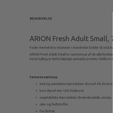
BESKRIVELSE
ARION Fresh Adult Small, 
Foder med ekstra vitaminer i mundrette bidder til små h
ARION Fresh Adult Small er sammensat af de allerbedste i
Fersk kylling er letfordøjeligt animalsk protein, fuldkorn
Sammensætning:
kød og animalske biprodukter (hvoraf 4% fersk ky
korn (heraf min 14% fuldkorn)
vegetabilske biprodukter (brændenælde, ensian, m
olier og fedtstoffer
frø (linfrø)