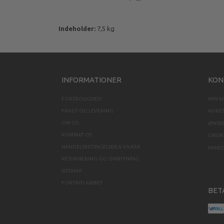
Indeholder:
7,5 kg
INFORMATIONER
KON
FORTROLIGHED
MIN 
FRAGT OG LEVERING
ADRE
OM OS
ØNSKE
KONTAKT OS
ORDRE
HANDELSBETINGELSER & VILKÅR
NYHE
RETURNERING OG OMBYTNING
SITEMAP
FORTRYD KØBET
BET