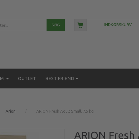
SØG
INDKØBSKURV
M.
OUTLET
BEST FRIEND
Arion
ARION Fresh Adult Small, 7,5 kg
ARION Fresh A