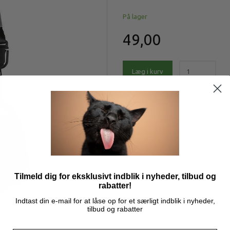
På lager
49,00
Læg i kurv
Model/varenr.:
tx2287
Klikker med bælteclip, klikkertast o
BEMÆRK: ASS. FARVER, MAN KAN I
Mere information
Tilmeld dig for eksklusivt indblik i nyheder, tilbud og
rabatter!
Indtast din e-mail for at låse op for et særligt indblik i nyheder,
tilbud og rabatter