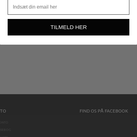
TILMELD HER
TO
FIND OS PÅ FACEBOOK
KONTO
SSEBOG