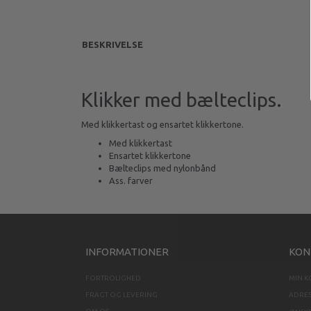
BESKRIVELSE
Klikker med bælteclips.
Med klikkertast og ensartet klikkertone.
Med klikkertast
Ensartet klikkertone
Bælteclips med nylonbånd
Ass. farver
INFORMATIONER
KON
FORTROLIGHED
MIN 
FRAGT OG LEVERING
ADRE