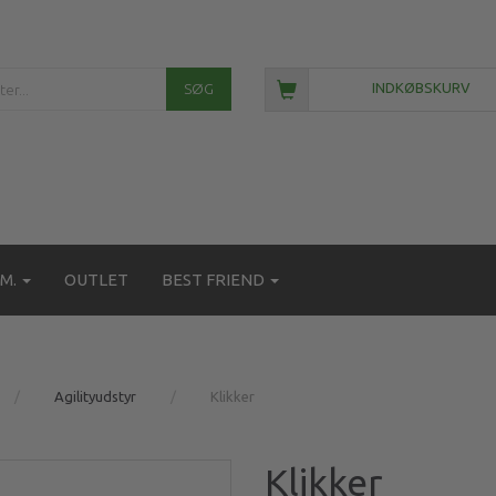
SØG
INDKØBSKURV
M.
OUTLET
BEST FRIEND
Agilityudstyr
Klikker
Klikker