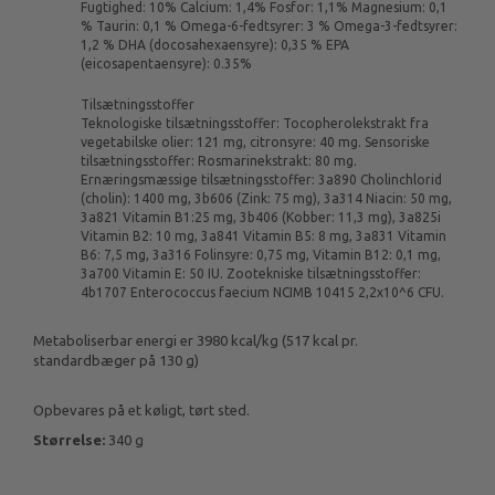
Fugtighed: 10% Calcium: 1,4% Fosfor: 1,1% Magnesium: 0,1
% Taurin: 0,1 % Omega-6-fedtsyrer: 3 % Omega-3-fedtsyrer:
1,2 % DHA (docosahexaensyre): 0,35 % EPA
(eicosapentaensyre): 0.35%
Tilsætningsstoffer
Teknologiske tilsætningsstoffer: Tocopherolekstrakt fra
vegetabilske olier: 121 mg, citronsyre: 40 mg. Sensoriske
tilsætningsstoffer: Rosmarinekstrakt: 80 mg.
Ernæringsmæssige tilsætningsstoffer: 3a890 Cholinchlorid
(cholin): 1400 mg, 3b606 (Zink: 75 mg), 3a314 Niacin: 50 mg,
3a821 Vitamin B1:25 mg, 3b406 (Kobber: 11,3 mg), 3a825i
Vitamin B2: 10 mg, 3a841 Vitamin B5: 8 mg, 3a831 Vitamin
B6: 7,5 mg, 3a316 Folinsyre: 0,75 mg, Vitamin B12: 0,1 mg,
3a700 Vitamin E: 50 IU. Zootekniske tilsætningsstoffer:
4b1707 Enterococcus faecium NCIMB 10415 2,2x10^6 CFU.
Metaboliserbar energi er 3980 kcal/kg (517 kcal pr.
standardbæger på 130 g)
Opbevares på et køligt, tørt sted.
Størrelse:
340 g