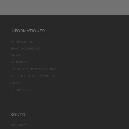
INFORMATIONER
FORTROLIGHED
FRAGT OG LEVERING
OM OS
KONTAKT OS
HANDELSBETINGELSER & VILKÅR
RETURNERING OG OMBYTNING
SITEMAP
FORTRYD KØBET
KONTO
MIN KONTO