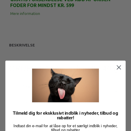
FODER FOR MINDST KR. 599
Mere information
BESKRIVELSE
ORIJEN CAT Guardian 8 340 g
ORIJEN
Guardian 8
henvender sig til den forbruger, der er på
udkig efter en kost, der vil støtte deres kat gennem hele livet. Med
90% animalske kvalitetsingredienser, hvoraf 2/3 er ferske eller rå.
Guardian 8 indeholder kun næringsrige ingredienser, der hjælper
med at støtte din kat.
Tilmeld dig for eksklusivt indblik i nyheder, tilbud og
rabatter!
Så nær naturen som man kan komme
Indtast din e-mail for at låse op for et særligt indblik i nyheder,
tilbud og rabatter