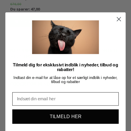
676,00
Du sparer:
47,00
Få besked når produktet kommer igen
Model/varenr.:
CAH611140X
BEMÆRK: FRAGTSKADET SÆK, MEN INDHOLD
HELT OK
Wild Prairie Acana. Kornfrit hundefoder med fantastisk smag,
Tilmeld dig for eksklusivt indblik i nyheder, tilbud og
rabatter!
som også frister selv de fleste kræsne hunde
GRATIS FORSENDELSE VED KØB AF ACANA-
Indtast din e-mail for at låse op for et særligt indblik i nyheder,
tilbud og rabatter
FODER FOR MINDST KR. 599
Mere information
TILMELD HER