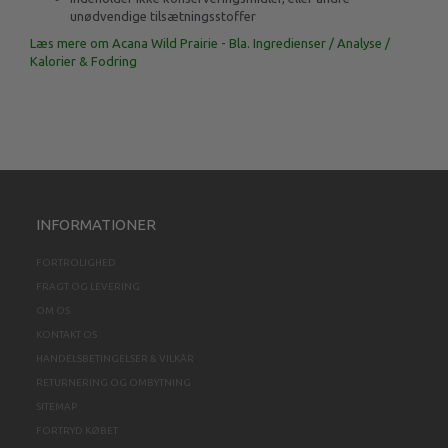
unødvendige tilsætningsstoffer
Læs mere om Acana Wild Prairie - Bla. Ingredienser / Analyse /
Kalorier & Fodring
INFORMATIONER
FORTROLIGHED
FRAGT OG LEVERING
OM OS
KONTAKT OS
HANDELSBETINGELSER & VILKÅR
RETURNERING OG OMBYTNING
SITEMAP
FORTRYD KØBET