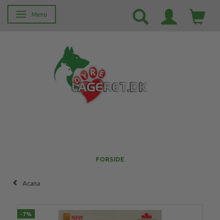
Menu
Skifte navigation
FORSIDE
Acana
-7%