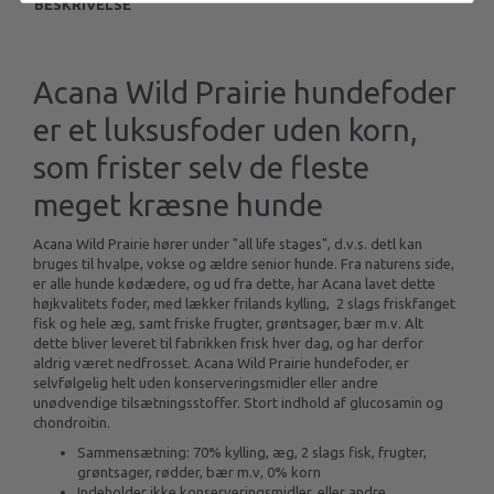
BESKRIVELSE
Acana Wild Prairie hundefoder
er et luksusfoder uden korn,
som frister selv de fleste
meget kræsne hunde
Acana Wild Prairie hører under "all life stages", d.v.s. detl kan
bruges til hvalpe, vokse og ældre senior hunde. Fra naturens side,
er alle hunde kødædere, og ud fra dette, har Acana lavet dette
højkvalitets foder, med lækker frilands kylling, 2 slags friskfanget
fisk og hele æg, samt friske frugter, grøntsager, bær m.v. Alt
dette bliver leveret til fabrikken frisk hver dag, og har derfor
aldrig været nedfrosset. Acana Wild Prairie hundefoder, er
selvfølgelig helt uden konserveringsmidler eller andre
unødvendige tilsætningsstoffer. Stort indhold af glucosamin og
chondroitin.
Sammensætning: 70% kylling, æg, 2 slags fisk, frugter,
grøntsager, rødder, bær m.v, 0% korn
Indeholder ikke konserveringsmidler, eller andre