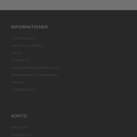
INFORMATIONER
FORTROLIGHED
FRAGT OG LEVERING
OM OS
KONTAKT OS
HANDELSBETINGELSER & VILKÅR
RETURNERING OG OMBYTNING
SITEMAP
FORTRYD KØBET
KONTO
MIN KONTO
ADRESSEBOG