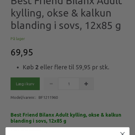
Best Friend Bilanx Adult
kylling, okse & kalkun
blanding i sovs, 12x85 g
På lager
69,95
Køb
2
eller flere til
59,95
pr stk.
Læg i kurv
Model/varenr.:
BF1211960
Best Friend Bilanx Adult kylling, okse & kalkun
blanding i sovs, 12x85 g
Mere information