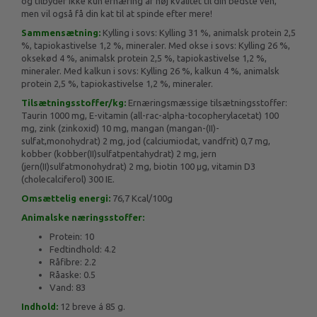
og tilbyder ikke kun ernæring af høj kvalitet til din bedste ven,
men vil også få din kat til at spinde efter mere!
Sammensætning:
Kylling i sovs: Kylling 31 %, animalsk protein 2,5
%, tapiokastivelse 1,2 %, mineraler. Med okse i sovs: Kylling 26 %,
oksekød 4 %, animalsk protein 2,5 %, tapiokastivelse 1,2 %,
mineraler. Med kalkun i sovs: Kylling 26 %, kalkun 4 %, animalsk
protein 2,5 %, tapiokastivelse 1,2 %, mineraler.
Tilsætningsstoffer/kg:
Ernæringsmæssige tilsætningsstoffer:
Taurin 1000 mg, E-vitamin (all-rac-alpha-tocopherylacetat) 100
mg, zink (zinkoxid) 10 mg, mangan (mangan-(II)-
sulfat,monohydrat) 2 mg, jod (calciumiodat, vandfrit) 0,7 mg,
kobber (kobber(II)sulfatpentahydrat) 2 mg, jern
(jern(II)sulfatmonohydrat) 2 mg, biotin 100 µg, vitamin D3
(cholecalciferol) 300 IE.
Omsættelig energi:
76,7 Kcal/100g
Animalske næringsstoffer:
Protein: 10
Fedtindhold: 4.2
Råfibre: 2.2
Råaske: 0.5
Vand: 83
Indhold:
12 breve á 85 g.