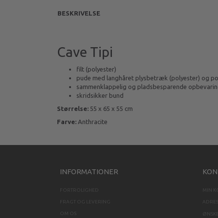
BESKRIVELSE
Cave Tipi
filt (polyester)
pude med langhåret plysbetræk (polyester) og pol
sammenklappelig og pladsbesparende opbevari
skridsikker bund
Størrelse:
55 x 65 x 55 cm
Farve:
Anthracite
INFORMATIONER
KON
FORTROLIGHED
MIN 
FRAGT OG LEVERING
ADRE
OM OS
ØNSKE