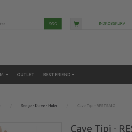
SØG
INDKØBSKURV
M.
OUTLET
BEST FRIEND
r
Senge - Kurve - Huler
Cave Tipi - RESTSALG
Cave Tipi - R