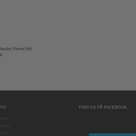
yester fleece fyld
ng
TO
FIND OS PÅ FACEBOOK
KONTO
SSEBOG
LISTE