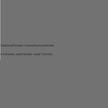
f bakteriefloraen i mave/tarmsystemet.
le toksiner, samt binder vand i tarmen.