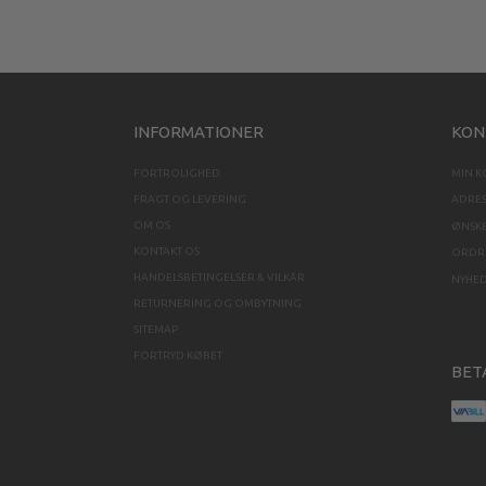
INFORMATIONER
KON
FORTROLIGHED
MIN 
FRAGT OG LEVERING
ADRE
OM OS
ØNSKE
KONTAKT OS
ORDRE
HANDELSBETINGELSER & VILKÅR
NYHE
RETURNERING OG OMBYTNING
SITEMAP
FORTRYD KØBET
BET