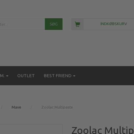
SØG
INDKØBSKURV
M.
OUTLET
BEST FRIEND
Mave
Zoolac Multipaste
Zoolac Multi