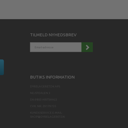
TILMELD NYHEDSBREV
EMAIL-
ADRESSE
BUTIKS INFORMATION
DYRELAGERET.DK APS
NEJSTDALEN 3
DK-9850 HIRTSHALS
CVR. NR. 29179735
KUNDESERVICE E-MAIL:
SHOP@DYRELAGERET.DK