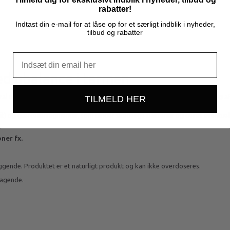
rabatter!
Indtast din e-mail for at låse op for et særligt indblik i nyheder,
tilbud og rabatter
ed ubalance i tarmen
 og gærcelle-fragmenter til stabilisering af fordøjelsen og afbalancering a
TILMELD HER
olit) og gærcellefragmenter, som binder skadelige bakterier og deres eventuel
ner fx.
gende. Produktet er et naturligt produkt og kan ikke overdoseres.
magende.