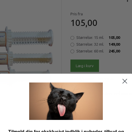
Pris fra
105,00
Størrelse:
15 ml.
105,00
Størrelse:
32 ml.
149,00
Størrelse:
60 ml.
245,00
Læg i kurv
Model/varenr.:
h901104x
Zoolac Multipaste, gives ved genop
Mere information
Tilmeld dig for eksklusivt indblik i nyheder, tilbud og