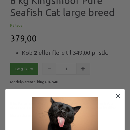
6 kg Kingsmoor Pure
Seafish Cat large breed
På lager
379,00
Køb
2
eller flere til
349,00
pr stk.
Læg i kurv
Model/varenr.:
king404-940
6 kg Kingsmoor Pure Seafish Cat large breed til voksen kat af
stor race. Lækkert kornfrit kattemad, i god Kingsmoor kvalitet
Mere information