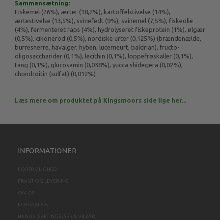
Sammensætning:
Fiskemel (26%), ærter (18,2%), kartoffelstivelse (14%),
ærtestivelse (13,5%), svinefedt (9%), svinemel (7,5%), fiskeolie
(4%), fermenteret raps (4%), hydrolyseret fiskeprotein (1%), ølgær
(0,5%), cikorierod (0,5%), nordiske urter (0,125%) (brændenælde,
burresnerre, havalger, hyben, lucerneurt, baldrian), fructo-
oligosaccharider (0,1%), lecithin (0,1%), loppefrøskaller (0,1%),
tang (0,1%), glucosamin (0,038%), yucca shidegera (0,02%),
chondroitin (sulfat) (0,012%)
Læs mere om produktet på Kingsmoors side lige her...
INFORMATIONER
FORTROLIGHED
FRAGT OG LEVERING
OM OS
KONTAKT OS
HANDELSBETINGELSER & VILKÅR