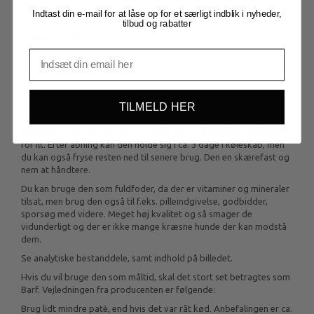
Indtast din e-mail for at låse op for et særligt indblik i nyheder,
tilbud og rabatter
BESKRIVELSE
Lamme paté, 800 gram
TILMELD HER
Denne paté skal ikke holdes på hverken frys eller køl, men kan
opbevares i stuetemperatur i 2 år, da den er dampkogt og helt fri
for ilt. Efter åbning kan den holde sig i ca. 3 dage i køleskab, men
du kan også fryse resten ned til senere brug. Den en skærefast og
nem at håndtere.
Du kan bruge den som fuldfoder, da der er vitaminer og mineraler
tilsat, men brug den også til f.eks. pilleindgivelse, godbidder,
sporsøg med videre. Meget høj kvalitet og så smager de
vidunderligt og der er ikke mange kræsne hunde der kan modstå
dem.
Se analytiske bestanddele, samt indhold på billedet.
Hvis du vil bruge den som måltid, skal det stort set betragtes som
Barf. Vejledningen fra producenten er følgende:
Brug lidt mindre patè, end hvis det var råt kød. Anbefalingen er ca.