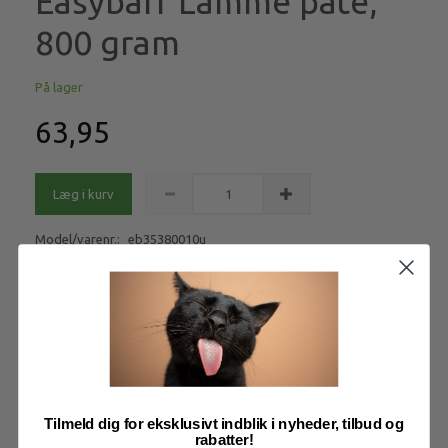
Easybarf Lamme paté,
800 gram
På lager
63,95
Læg i kurv
Model/varenr.:
eb35380010u
Lamme paté, 800 gram
8% RABAT VED KØB AF 20 STK PATÉ
12% RABAT VED KØB AF 40 STK PATÉ (ELLER FLERE)
OPNÅ OGSÅ MÆNGDERABAT NÅR DU MIXER MED ANDRE
VARIANTER AF EASY BARF PATÈ
Mere information
Tilmeld dig for eksklusivt indblik i nyheder, tilbud og
rabatter!