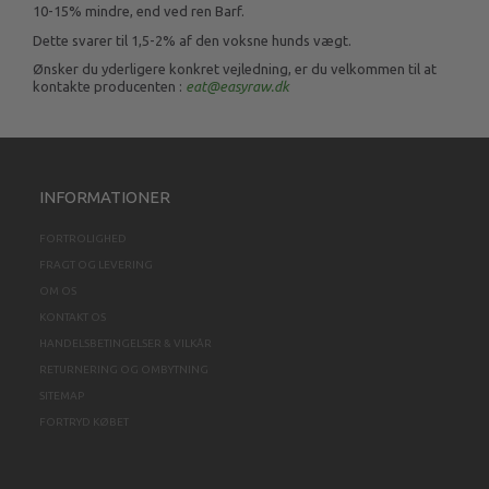
10-15% mindre, end ved ren Barf.
Dette svarer til 1,5-2% af den voksne hunds vægt.
Ønsker du yderligere konkret vejledning, er du velkommen til at
kontakte producenten :
eat@easyraw.dk
INFORMATIONER
FORTROLIGHED
FRAGT OG LEVERING
OM OS
KONTAKT OS
HANDELSBETINGELSER & VILKÅR
RETURNERING OG OMBYTNING
SITEMAP
FORTRYD KØBET