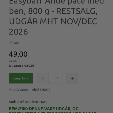
Easybarf Ande paté med
ben, 800 g - RESTSALG,
UDGÅR MHT NOV/DEC
2026
På lager
49,00
79,95
Du sparer:
30,95
Læg i kurv
Model/varenr.:
eb35680010
Ande paté med ben, 800 g
BEMÆRK: DENNE VARE UDGÅR, OG