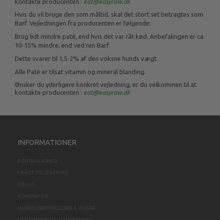
kontakte producenten :
eat@easyraw.dk
Hvis du vil bruge den som måltid, skal det stort set betragtes som
Barf. Vejledningen fra producenten er følgende:
Brug lidt mindre patè, end hvis det var råt kød. Anbefalingen er ca.
10-15% mindre, end ved ren Barf.
Dette svarer til 1,5-2% af den voksne hunds vægt.
Alle Patè er tilsat vitamin og mineral blanding.
Ønsker du yderligere konkret vejledning, er du velkommen til at
kontakte producenten :
eat@easyraw.dk
INFORMATIONER
FORTROLIGHED
FRAGT OG LEVERING
OM OS
KONTAKT OS
HANDELSBETINGELSER & VILKÅR
RETURNERING OG OMBYTNING