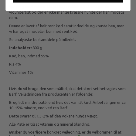
tilsat, men brug den også til f.eks. pilleindgivelse, godbidder,
sporsøg med videre. Meget høj kvalitet og så smager de
vidunderligt og der er ikke mange kræsne hunde der kan modstå
dem.
Denne er lavet af helt rent kød samt indvolde og knuste ben, men
vi har også modeller kun med rent kød.
Se analytiske bestanddele på billedet.
Indeholder:
800 g
Kød, ben, indmad 95%
Ris 4%
Vitaminer 1%
Hvis du vil bruge den som måltid, skal det stort set betragtes som
Barf. Vejledningen fra producenten er følgende:
Brug lidt mindre patè, end hvis det var råt kød. Anbefalingen er ca.
10-15% mindre, end ved ren Barf.
Dette svarer til 1,5-2% af den voksne hunds vægt.
Alle Patè er tilsat vitamin og mineral blanding.
Ønsker du yderligere konkret vejledning, er du velkommen til at