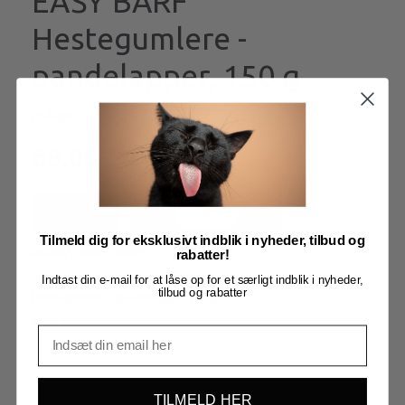
EASY BARF
Hestegumlere -
pandelapper, 150 g
På lager
69,00
Læg i kurv
Tilmeld dig for eksklusivt indblik i nyheder, tilbud og
Model/varenr.:
EB505
rabatter!
Indtast din e-mail for at låse op for et særligt indblik i nyheder,
tilbud og rabatter
Hestegumlere - pandelapper, 150 g
Mere information
TILMELD HER