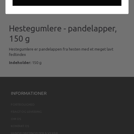
BESKRIVELSE
Hestegumlere - pandelapper,
150 g
Hestegumlere er pandelappen fra hesten med et meget lavt
fedtindex
Indeholder:
150 g
INFORMATIONER
FORTROLIGHED
FRAGT OG LEVERING
OM OS
KONTAKT OS
HANDELSBETINGELSER & VILKÅR