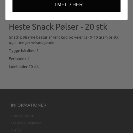
BESKRIVELSE
TILMELD HER
Heste Snack Pølser - 20 stk
Snack pølserne består af rent kød og vejer ca- 9-10 gram pr stk
og er meget velsmagende
Tygge hårdhed 3
Fedtindex 4
Indeholder 20 stk
INFORMATIONER
FORTROLIGHED
FRAGT OG LEVERING
OM OS