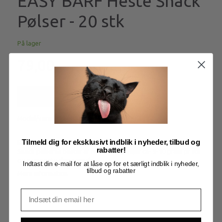
EASY BARF Heste Snack
Pølser - 20 stk
På lager
79,00
Læg i kurv
Model/varenr.:
EB883
Tilmeld dig for eksklusivt indblik i nyheder, tilbud og
EASY BARF Heste Snack Pølser. 20 stk
rabatter!
Snack pølserne består af rent kød og vejer ca- 9-10 gram pr stk
og er meget velsmagende
Indtast din e-mail for at låse op for et særligt indblik i nyheder,
tilbud og rabatter
Mere information