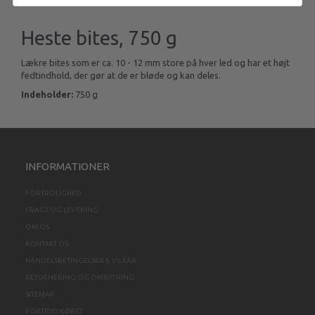
Heste bites, 750 g
Lækre bites som er ca. 10 - 12 mm store på hver led og har et højt
fedtindhold, der gør at de er bløde og kan deles.
Indeholder:
750 g
INFORMATIONER
FORTROLIGHED
FRAGT OG LEVERING
OM OS
KONTAKT OS
HANDELSBETINGELSER & VILKÅR
RETURNERING OG OMBYTNING
SITEMAP
FORTRYD KØBET