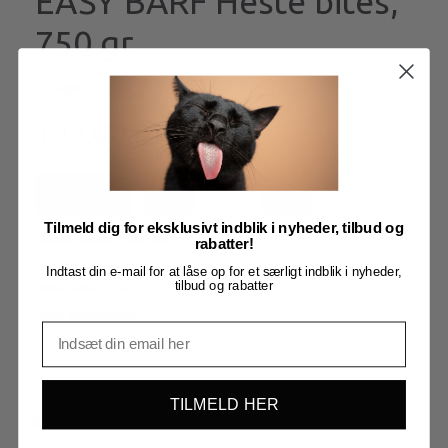
EASY BARF Heste bites,
750 gr.
På lager
199,00
Læg i kurv
Tilmeld dig for eksklusivt indblik i nyheder, tilbud og
Model/varenr.:
EB230075
rabatter!
Indtast din e-mail for at låse op for et særligt indblik i nyheder,
tilbud og rabatter
Heste bites, 750 g
Mere information
TILMELD HER
BESKRIVELSE