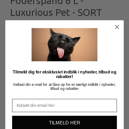
Foderspand 6 L -
Luxurious Pet - SORT
På lager
139,00
Læg i kurv
Model/varenr.:
AF50-0015-AA40
Tilmeld dig for eksklusivt indblik i nyheder, tilbud og
rabatter!
Foderspand 6 L - Luxurious Pet i farve sort
Indtast din e-mail for at låse op for et særligt indblik i nyheder,
tilbud og rabatter
Mere information
BESKRIVELSE
TILMELD HER