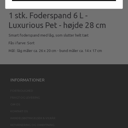
1 stk. Foderspand 6 L -
Luxurious Pet - højde 28 cm
Smart foderspand med låg, som slutter helt tæt
Fås i farve: Sort
Mål : låg måler ca. 26 x 20 cm - bund måler ca. 14 x 17 cm
INFORMATIONER
FORTROLIGHED
FRAGT OG LEVERING
OM OS
KONTAKT OS
HANDELSBETINGELSER & VILKÅR
RETURNERING OG OMBYTNING