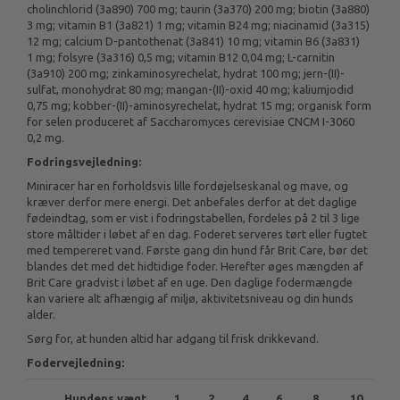
cholinchlorid (3a890) 700 mg; taurin (3a370) 200 mg; biotin (3a880)
3 mg; vitamin B1 (3a821) 1 mg; vitamin B24 mg; niacinamid (3a315)
12 mg; calcium D-pantothenat (3a841) 10 mg; vitamin B6 (3a831)
1 mg; folsyre (3a316) 0,5 mg; vitamin B12 0,04 mg; L-carnitin
(3a910) 200 mg; zinkaminosyrechelat, hydrat 100 mg; jern-(II)-
sulfat, monohydrat 80 mg; mangan-(II)-oxid 40 mg; kaliumjodid
0,75 mg; kobber-(II)-aminosyrechelat, hydrat 15 mg; organisk form
for selen produceret af Saccharomyces cerevisiae CNCM I-3060
0,2 mg.
Fodringsvejledning:
Miniracer har en forholdsvis lille fordøjelseskanal og mave, og
kræver derfor mere energi. Det anbefales derfor at det daglige
fødeindtag, som er vist i fodringstabellen, fordeles på 2 til 3 lige
store måltider i løbet af en dag. Foderet serveres tørt eller fugtet
med tempereret vand. Første gang din hund får Brit Care, bør det
blandes det med det hidtidige foder. Herefter øges mængden af
Brit Care gradvist i løbet af en uge. Den daglige fodermængde
kan variere alt afhængig af miljø, aktivitetsniveau og din hunds
alder.
Sørg for, at hunden altid har adgang til frisk drikkevand.
Fodervejledning:
Hundens vægt
1
2
4
6
8
10