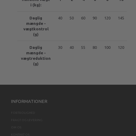
i (kg):
Daglig
40
50
60
90
120
145
mængde -
vægtkontrol
(g)
Daglig
30
40
55
80
100
120
mængde -
vægtreduktion
(g)
INFORMATIONER
FORTROLIGHED
FRAGT OG LEVERING
OM OS
KONTAKT OS