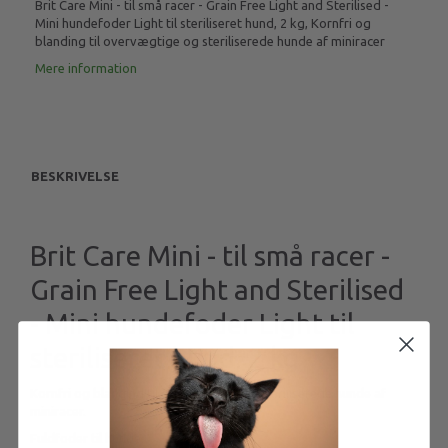
Brit Care Mini - til små racer - Grain Free Light and Sterilised -
Mini hundefoder Light til steriliseret hund, 2 kg, Kornfri og
blanding til overvægtige og steriliserede hunde af miniracer
Mere information
BESKRIVELSE
Brit Care Mini - til små racer -
Grain Free Light and Sterilised
- Mini hundefoder Light til
steriliseret hund, 2 kg
Kornfri og blanding til overvægtige og steriliserede hunde af
miniracer.
Fuldfoder til hunde.