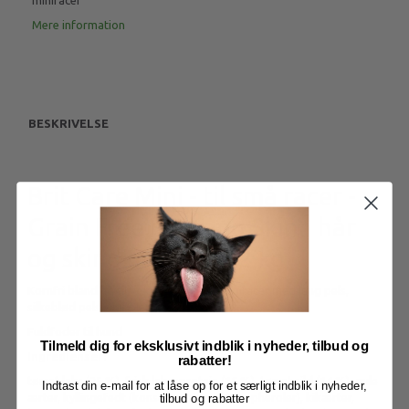
miniracer
Mere information
BESKRIVELSE
Brit Care Mini - til små racer -
Grain Free Hair and Skin - hår
og skind med laks, 2 kg
Kornfri blanding til voksne hunde af miniracer med lang pels,
silkeblød pels eller plejekrævende pels.
Fuldfoder til hund
Tilmeld dig for eksklusivt indblik i nyheder, tilbud og
Ingredienser:
rabatter!
tørret laks (25 %), frisk lakseprotein (16 %), tørret sild (14 %), gule
Indtast din e-mail for at låse op for et særligt indblik i nyheder,
ærter, kyllingefedt (konserveret med tocopheroler), kikærter,
tilbud og rabatter