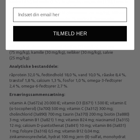
hørfrø (4 %), lakseolie (3 %), boghvede, onagraolie (1 %), tørrede
æbler, ølgær, alger (0,5 %, Ascophyllum nodosum), hydrolyserede
skaller fra krebsdyr (en kilde til glucosamin, 260 mg/kg), blåbær
(230 mg/kg, kilde til polyphenoler 70 mg/kg & flavonoider
30 mg/kg), bruskekstrakt (en kilde til chondroitin, 160 mg/kg),
mannan-oligosakkarider (150 mg/kg), krydderurter & frugt
TILMELD HER
(rosmarin, citrusfrugter, kurkumin, 150 mg/kg), frukto-
oligosakkarider (100 mg/kg), Yucca schidigera(100 mg/kg), inulin
(90 mg/kg), almindelig marietidselfrø (75 mg/kg), havtorn
(75 mg/kg), kamille (30 mg/kg), nelliker (30 mg/kg), salvie
(25 mg/kg).
Analytiske bestanddele:
råprotein 32,0 %, fedtindhold 18,0 %, vand 10,0 %, råaske 8,4 %,
træstof 1,8 %, calcium 1,3 %, fosfor 1,0 %, omega-3-fedtsyrer
2,4 %, omega-6-fedtsyrer 2,7 %.
Ernæringssammensætning:
vitamin A (3a672a) 20.000 IE; vitamin D3 (E671) 1.500 IE; vitamin E
(α-tocopherol) (3a700) 500 mg; vitamin C (3a312) 300 mg;
cholinchlorid (3a890) 700 mg; taurin (3a370) 200 mg; biotin (3a880)
3 mg; vitamin B1 (3a821) 1 mg; vitamin B24 mg; niacinamid (3a315)
12 mg; calcium D-pantothenat (3a841) 10 mg; vitamin B6 (3a831)
1 mg; folsyre (3a316) 0,5 mg; vitamin B12 0,04 mg;
zinkaminosyrechelat, hydrat 100 mg; jern-(II)-sulfat, monohydrat