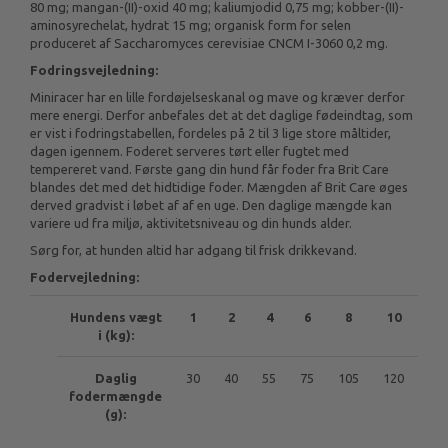
80 mg; mangan-(II)-oxid 40 mg; kaliumjodid 0,75 mg; kobber-(II)-
aminosyrechelat, hydrat 15 mg; organisk form for selen
produceret af Saccharomyces cerevisiae CNCM I-3060 0,2 mg.
Fodringsvejledning:
Miniracer har en lille fordøjelseskanal og mave og kræver derfor
mere energi. Derfor anbefales det at det daglige fødeindtag, som
er vist i fodringstabellen, fordeles på 2 til 3 lige store måltider,
dagen igennem. Foderet serveres tørt eller fugtet med
tempereret vand. Første gang din hund får foder fra Brit Care
blandes det med det hidtidige foder. Mængden af Brit Care øges
derved gradvist i løbet af af en uge. Den daglige mængde kan
variere ud fra miljø, aktivitetsniveau og din hunds alder.
Sørg for, at hunden altid har adgang til frisk drikkevand.
Fodervejledning:
Hundens vægt
1
2
4
6
8
10
>1
i (kg):
Daglig
30
40
55
75
105
120
Adu
fodermængde
Me
(g):
Br