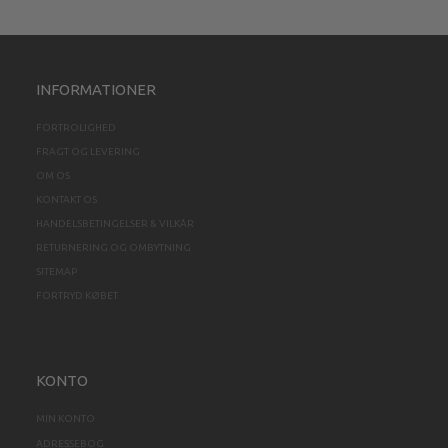
INFORMATIONER
FORTROLIGHED
FRAGT OG LEVERING
OM OS
KONTAKT OS
HANDELSBETINGELSER & VILKÅR
RETURNERING OG OMBYTNING
SITEMAP
FORTRYD KØBET
KONTO
MIN KONTO
ADRESSEBOG