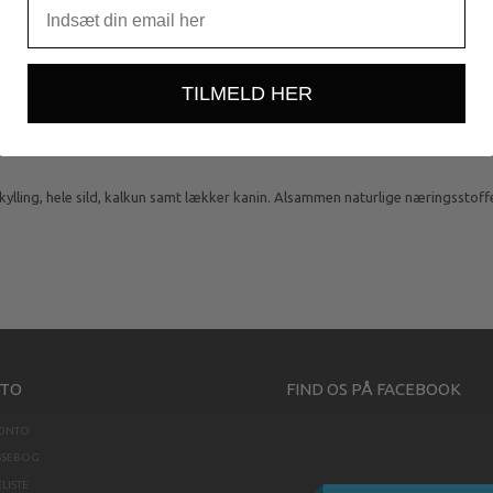
TILMELD HER
lling, hele sild, kalkun samt lækker kanin. Alsammen naturlige næringsstoffer 
TO
FIND OS PÅ FACEBOOK
KONTO
SSEBOG
LISTE