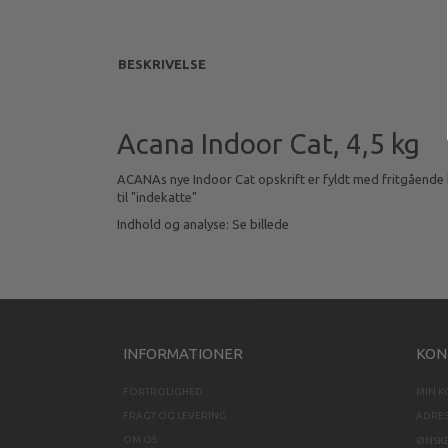
BESKRIVELSE
Acana Indoor Cat, 4,5 kg
ACANAs nye Indoor Cat opskrift er fyldt med fritgående ky
til "indekatte"
Indhold og analyse: Se billede
INFORMATIONER
KON
FORTROLIGHED
MIN 
FRAGT OG LEVERING
ADRE
OM OS
ØNSKE