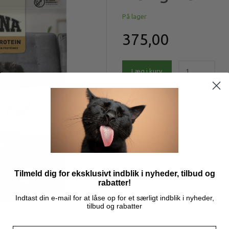
På lager
375,00
Læg i kurv
Model/varenr.:
CAK240450
Acana Indoor Cat, 4,5 kg
GRATIS FORSENDELSE VE
KR. 599
Tilmeld dig for eksklusivt indblik i nyheder, tilbud og
rabatter!
Mere information
Indtast din e-mail for at låse op for et særligt indblik i nyheder,
tilbud og rabatter