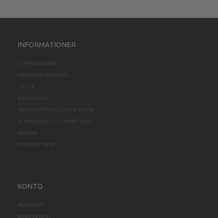
INFORMATIONER
FORTROLIGHED
FRAGT OG LEVERING
OM OS
KONTAKT OS
HANDELSBETINGELSER & VILKÅR
RETURNERING OG OMBYTNING
SITEMAP
FORTRYD KØBET
KONTO
MIN KONTO
ADRESSEBOG