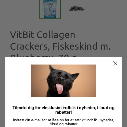
VitBit Collagen
Crackers, Fiskeskind m.
Blueberry, 70 g
På lager
49,00
Læg i kurv
Tilmeld dig for eksklusivt indblik i nyheder, tilbud og
rabatter!
Model/varenr.:
nbVB22004
Indtast din e-mail for at låse op for et særligt indblik i nyheder,
tilbud og rabatter