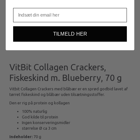
VitBit Collagen Crackers, Fiskeskind m. Blueberry, 70 g
Mere information
TILMELD HER
BESKRIVELSE
VitBit Collagen Crackers,
Fiskeskind m. Blueberry, 70 g
Vitbit Collagen Crackers med blåbær er en sprød godbid lavet af
tørret fiskeskind og blåbær uden tilsætningsstoffer.
Den er rig på protein og kollagen
100% naturlig
God kilde til protein
Ingen konserveringsmidler
størrelse Ø ca 3 cm
Indeholder:
70 g