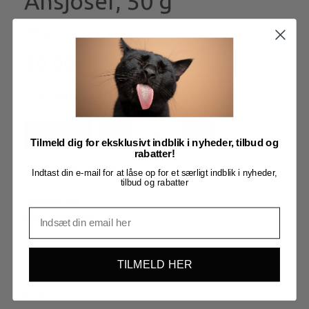
Ansjoser, 50 g
På lager
20,00
Køb
3
eller flere til
18,00
pr stk.
Læg i kurv
Tilmeld dig for eksklusivt indblik i nyheder, tilbud og
rabatter!
Model/varenr.:
tx2805
Indtast din e-mail for at låse op for et særligt indblik i nyheder,
tilbud og rabatter
Ansjoser, 50 g
Mere information
TILMELD HER
BESKRIVELSE